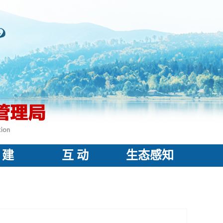
 建
互 动
生态感知