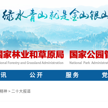
 讯
公 开
服 务
党
精神
>
二十大报道