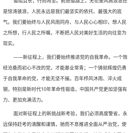
道阻且长，行则将至。前进道路上，无论是风高浪急还
是惊涛骇浪，人民永远是我们最坚实的依托、最强大的底
气。我们要始终与人民风雨同舟、与人民心心相印，想人民
之所想，行人民之所嘱，不断把人民对美好生活的向往变为
现实。
——新征程上，我们要始终推进党的自我革命。一个饱
经沧桑而初心不改的党，才能基业常青；一个铸就辉煌仍勇
于自我革命的党，才能无坚不摧。百年栉风沐雨、淬火成
钢，特别是新时代10年革命性锻造，中国共产党更加坚强有
力、更加充满活力。
面对新征程上的新挑战新考验，我们必须高度警省，永
远保持赶考的清醒和谨慎，驰而不息推进全面从严治党，使