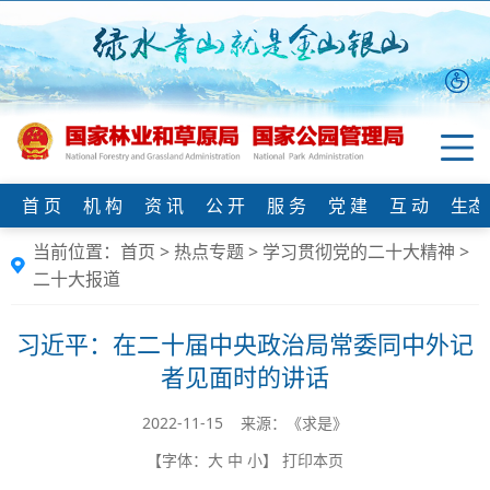
首 页
机 构
资 讯
公 开
服 务
党 建
互 动
生态
当前位置：
首页
>
热点专题
>
学习贯彻党的二十大精神
>
二十大报道
习近平：在二十届中央政治局常委同中外记
者见面时的讲话
2022-11-15 来源：《求是》
【字体：
大
中
小
】
打印本页