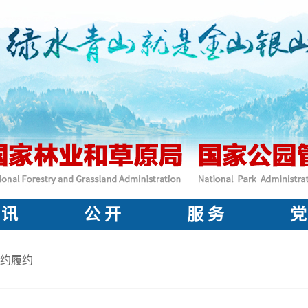
 讯
公 开
服 务
党
约履约