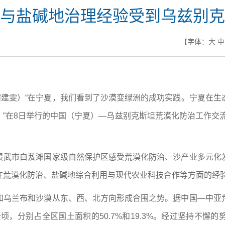
与盐碱地治理经验受到乌兹别克
【字体：
大
中
谢建雯）“在宁夏，我们看到了沙漠变绿洲的成功实践。宁夏在
”在8日举行的中国（宁夏）—乌兹别克斯坦荒漠化防治工作交
灵武市白芨滩国家级自然保护区感受荒漠化防治、沙产业多元化
在荒漠化防治、盐碱地综合利用与现代农业科技合作等方面的经
和乌兰布和沙漠从东、西、北方向形成合围之势。据中国—中亚
公顷，分别占全区国土面积的50.7%和19.3%。经过坚持不