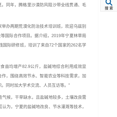
宁夏。同年，腾格里沙漠防风阻沙带全线贯通、毛
搜 索
国家举办两期荒漠化防治技术培训班，欢迎乌兹别
等国际合作项目。据介绍，2019年宁夏林草局
国际研修班，培训了来自72个国家的262名学
食亩均增产82.9公斤，盐碱地综合利用成效显
研合作，围绕高效节水、智能农业等科技需求，加
。同时加大学术交流、人员互访等。”
性气候，干旱缺水，且盐碱地较多，土壤改良需
蕊认为，宁夏的盐碱地改良、节水灌溉等技术，