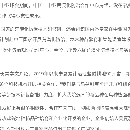
中国—中亚峰会期间，中国—中亚荒漠化防治合作中心揭牌，设在
工作取得标志性成果。
中亚国家的荒漠化防治技术研修班，还会组织国内外专家在中亚
计划赴中亚国家开展荒漠化防治、林木种苗繁育和智能温室建设
漠化防治知识管理中心，至今已举办六届荒漠化防治技术与实践
常学文介绍，2019年以来宁夏累计治理盐碱耕地90万亩，粮
66个科技机构开展相关合作，“我们将与乌兹别克斯坦开展科
合等新技术新装备推广力度，扩大我院选育的新品种在乌种植面积
业发展上有很多相似性，合作前景广阔。例如两地均属温带大陆
专攻盐碱地种植品种培育和产业化开发的企业。企业创始人吴夏
兹别克斯坦也为宁夏农产品进出口提供了广阔空间。