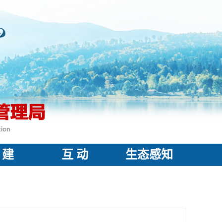
 建
互 动
生态感知