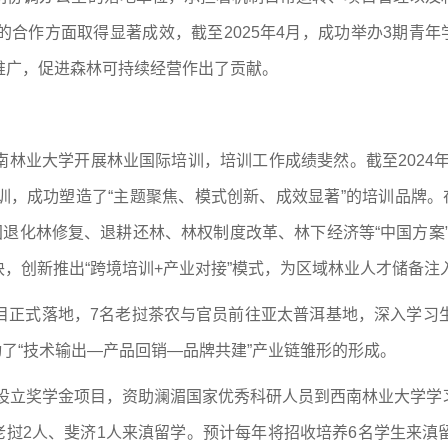
合作方面取得显著成效，截至2025年4月，成功举办3期青年
推广，促进森林可持续经营作出了贡献。
林业大学开展林业国际培训，培训工作成绩斐然。截至2024年
，成功塑造了“主题聚焦、模式创新、成效显著”的培训品牌。
国退化林修复、退耕还林、林权制度改革、林下经济等“中国方案
块，创新推出“跨境培训+产业对接”模式，为区域林业人才储备注
训”项目正式落地，7名老挝茶农与官员前往亚太普洱基地，深入学
动了“技术输出—产品回销—品牌共建”产业链雏形的形成。
学设立奖学金项目，资助澜湄国家优秀科研人员到西南林业大学
、老挝2人、斐济1人来滇留学。预计每年将招收培养6名学生来