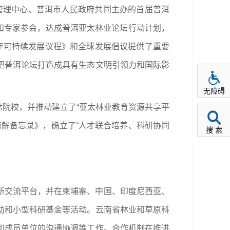
络管理中心、普洱市人民政府共同主办的首届普洱
员和专家参会，达成普洱亚太林业论坛行动计划，
0年可持续发展议程》和全球发展倡议提供了重要
把普洱论坛打造成具有生态文明引领力和国际影
无障碍
席院校，并推动建立了“亚太林业教育资源共享平
谅解备忘录》，确立了“人才联合培养、科研协同
搜 索
院所交流平台，并在柬埔寨、中国、印度尼西亚、
助和小型科研基金等活动。云南省林业和草原科
和成员单位的沟通协调等工作。合作机制在推进