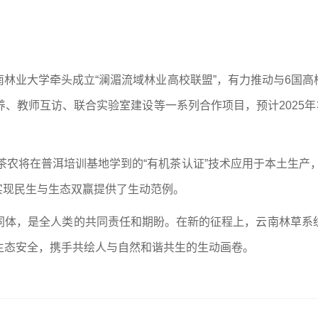
林业大学牵头成立“澜湄流域林业高校联盟”，有力推动与6国
、教师互访、联合实验室建设等一系列合作项目，预计2025年
挝茶农将在普洱培训基地学到的“有机茶认证”技术应用于本土生产
实现民生与生态双赢提供了生动范例。
同体，是全人类的共同责任和期盼。在新的征程上，云南林草系
生态安全，携手共绘人与自然和谐共生的生动画卷。