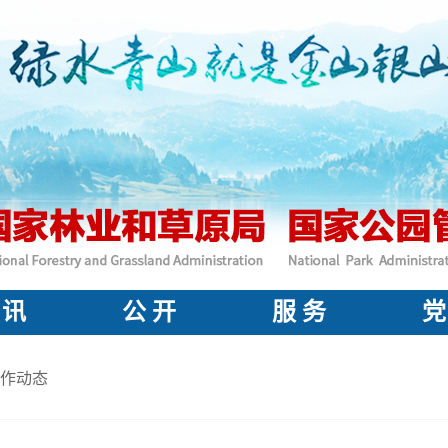
 讯
公 开
服 务
党
作动态