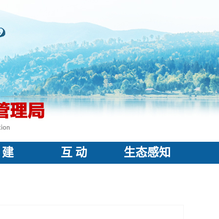
 建
互 动
生态感知