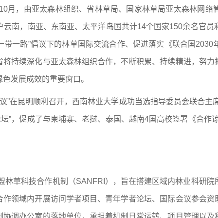
年10月，由亚太森林组织、省林草局、国家林草局亚太森林网
云南，南亚、东南亚、太平洋岛国共计14个国家150余名官
“一带一路”倡议下的林草国际交流合作、促进落实《联合国203
省将持续深化与亚太森林组织合作，不断积累、持续精进，努力
绿色发展成效的重要窗口。
次会议”在昆明顺利召开，西南林业大学成功当选指导委员会联合主
论坛”，促成了与柬埔寨、老挝、泰国、越南4国高校签署《合作
东盟林草科技合作机制（SANFRI），旨在搭建区域内林业科研
合作领域内开展访问学者项目、青年学者论坛、国际会议参会资
制协调办公室的落地单位，承担着机制日常运转、项目管理以及