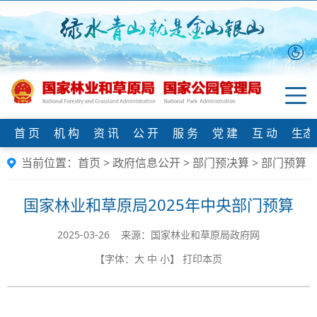
首 页
机 构
资 讯
公 开
服 务
党 建
互 动
生态
当前位置：
首页
>
政府信息公开
>
部门预决算
>
部门预算
国家林业和草原局2025年中央部门预算
2025-03-26 来源：国家林业和草原局政府网
【字体：
大
中
小
】
打印本页