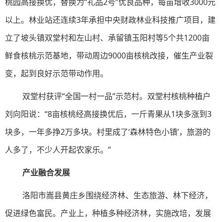
桃园高接换优，替换为“礼品2号”优良品种，每亩增收3000元
以上。林业站还连续3年承担中央财政林业科技推广项目，建
立了坡头镇双堂村和左山村、承留镇玉阳村等5个共1200亩
鲜食核桃示范基地，带动周边9000亩核桃改接，催生产业裂
变，起到良好示范带动作用。
双堂村获评“全国一村一品”示范村。双堂村核桃种植户
刘向阳说：“8亩核桃经高接换优后，一斤青果从1块多涨到3
块多，一年多挣2万多块。村里成了‘森林特色小镇’，旅游的
人多了，不少人开起农家乐。”
产业融合发展
洛阳市嵩县黄庄乡围绕经济林、生态旅游、林下经济，
促进绿色富民。产业上，种植多种经济林，实施改培，发展