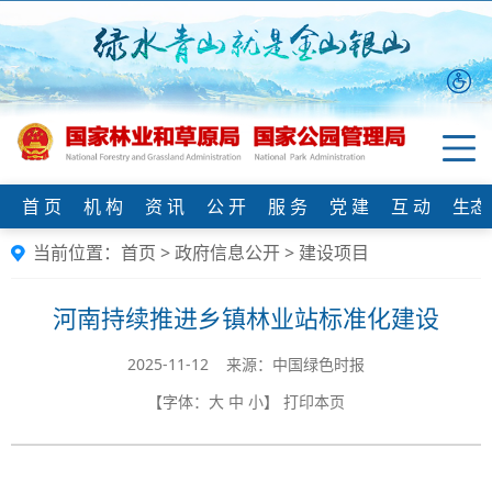
首 页
机 构
资 讯
公 开
服 务
党 建
互 动
生态
当前位置：
首页
>
政府信息公开
>
建设项目
河南持续推进乡镇林业站标准化建设
2025-11-12 来源：中国绿色时报
【字体：
大
中
小
】
打印本页