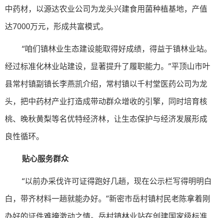
中药材，以源达农业公司为龙头兴建食用菌种植基地，产值
达7000万元，形成共富模式。
“咱们镇林业生态建设能取得好成绩，得益于镇林业站。
经过标准化林业站建设，显著提升了履职能力。”平顶山市叶
县常村镇副镇长李燕凯介绍，常村镇以千村堂医药公司为龙
头，把中药材产业打造成带动群众增收的引擎，同时培育核
桃、晚秋黄梨等名优特经济林，让生态保护与经济发展形成
良性循环。
贴心服务群众
“以前办采伐许可证得跑好几趟，现在公示栏写得明明白
白，带齐材料一趟就能办好。”新密市岳村镇村民老陈拿着刚
办好的证件难掩激动之情。岳村镇林业站在创建国家级标准