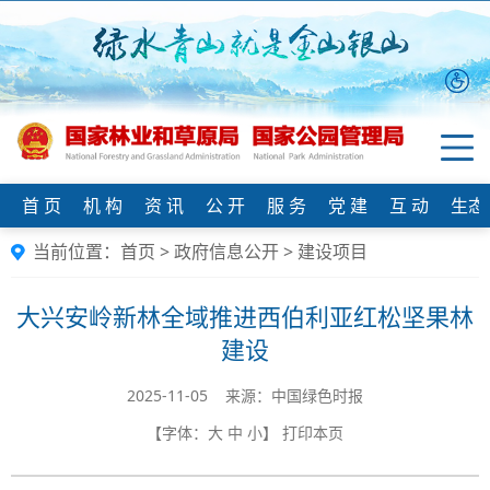
首 页
机 构
资 讯
公 开
服 务
党 建
互 动
生态
当前位置：
首页
>
政府信息公开
>
建设项目
大兴安岭新林全域推进西伯利亚红松坚果林
建设
2025-11-05 来源：中国绿色时报
【字体：
大
中
小
】
打印本页