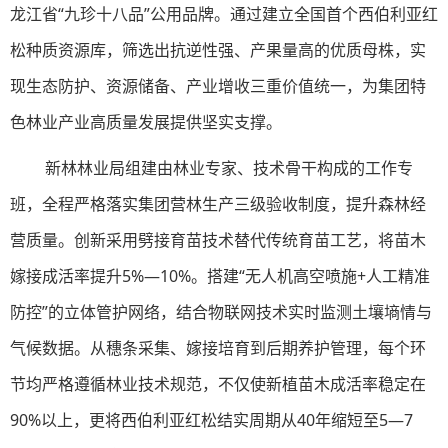
龙江省“九珍十八品”公用品牌。通过建立全国首个西伯利亚红
松种质资源库，筛选出抗逆性强、产果量高的优质母株，实
现生态防护、资源储备、产业增收三重价值统一，为集团特
色林业产业高质量发展提供坚实支撑。
新林
林业局组建由林业专家、技术骨干构成的工作专
班，全程严格落实集团营林生产三级验收制度，提升森林经
营质量。创新采用劈接育苗技术替代传统育苗工艺，将苗木
嫁接成活率提升5%—10%。搭建“无人机高空喷施+人工精准
防控”的立体管护网络，结合物联网技术实时监测土壤墒情与
气候数据。从穗条采集、嫁接培育到后期养护管理，每个环
节均严格遵循林业技术规范，不仅使新植苗木成活率稳定在
90%以上，更将西伯利亚红松结实周期从40年缩短至5—7