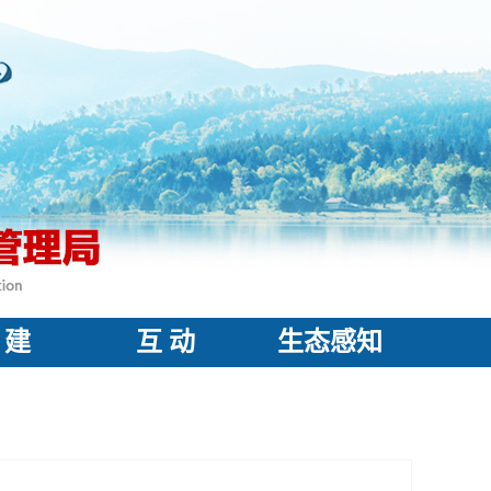
 建
互 动
生态感知