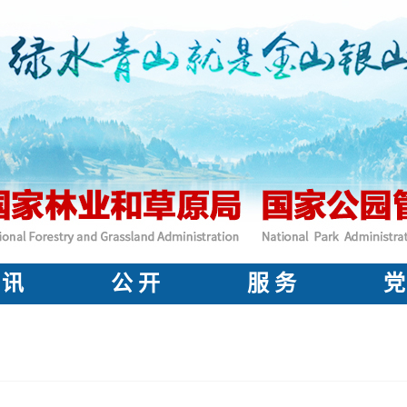
 讯
公 开
服 务
党