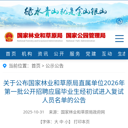
首 页
机 构
资 讯
公 开
服 务
党 建
互 动
生态
当前位置：
首页
>
公示公告
关于公布国家林业和草原局直属单位2026年
第一批公开招聘应届毕业生经初试进入复试
人员名单的公告
2025-10-31 来源：国家林业和草原局政府网
【字体：
大
中
小
】
打印本页