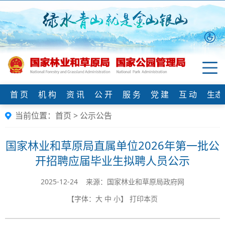
首 页
机 构
资 讯
公 开
服 务
党 建
互 动
生态
当前位置：
首页
>
公示公告
国家林业和草原局直属单位2026年第一批公
开招聘应届毕业生拟聘人员公示
2025-12-24 来源：国家林业和草原局政府网
【字体：
大
中
小
】
打印本页