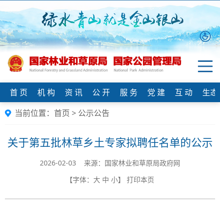
首 页
机 构
资 讯
公 开
服 务
党 建
互 动
生态
当前位置：
首页
>
公示公告
关于第五批林草乡土专家拟聘任名单的公示
2026-02-03 来源：国家林业和草原局政府网
【字体：
大
中
小
】
打印本页