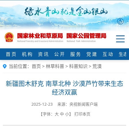
首 页
机 构
资 讯
公 开
服 务
党 建
互 动
生态
当前位置：
首页
>
林草科普
>
科普知识
>
荒漠
新疆图木舒克 南草北种 沙漠芦竹带来生态
经济双赢
2025-12-23 来源：央视新闻客户端
【字体：
大
中
小
】
打印本页