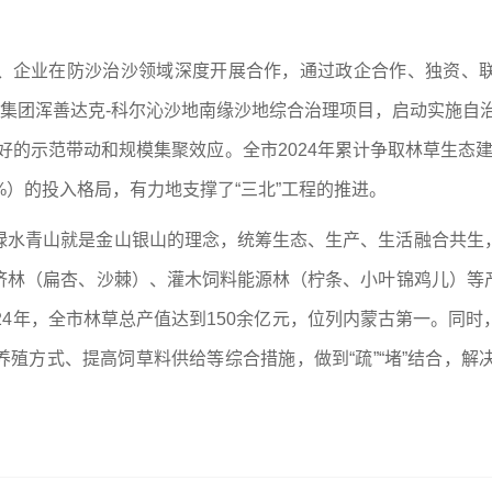
、企业在防沙治沙领域深度开展合作，通过政企合作、独资、
峡集团浑善达克-科尔沁沙地南缘沙地综合治理项目，启动实施自
的示范带动和规模集聚效应。全市2024年累计争取林草生态建
%）的投入格局，有力地支撑了“三北”工程的推进。
绿水青山就是金山银山的理念，统筹生态、生产、生活融合共生
济林（扁杏、沙棘）、灌木饲料能源林（柠条、小叶锦鸡儿）等
24年，全市林草总产值达到150余亿元，位列内蒙古第一。同
殖方式、提高饲草料供给等综合措施，做到“疏”“堵”结合，解