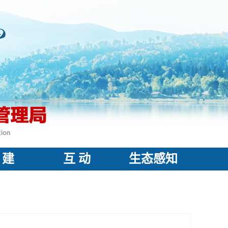
 建
互 动
生态感知