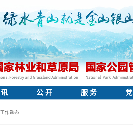
 讯
公 开
服 务
党
工作动态