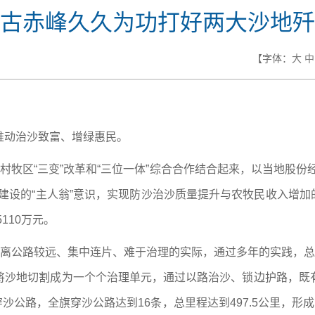
古赤峰久久为功打好两大沙地歼
【字体：
大
中
推动治沙致富、增绿惠民。
农村牧区“三变”改革和“三位一体”综合合作结合起来，以当地股
设的“主人翁”意识，实现防沙治沙质量提升与农牧民收入增加的
110万元。
距离公路较远、集中连片、难于治理的实际，通过多年的实践，总
将沙地切割成为一个个治理单元，通过以路治沙、锁边护路，既
穿沙公路，全旗穿沙公路达到16条，总里程达到497.5公里，形