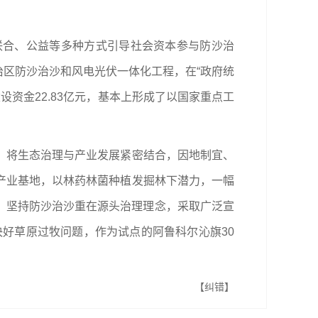
联合、公益等多种方式引导社会资本参与防沙治
治区防沙治沙和风电光伏一体化工程，在“政府统
设资金22.83亿元，基本上形成了以国家重点工
，将生态治理与产业发展紧密结合，因地制宜、
产业基地，以林药林菌种植发掘林下潜力，一幅
时，坚持防沙治沙重在源头治理理念，采取广泛宣
决好草原过牧问题，作为试点的阿鲁科尔沁旗30
【纠错】