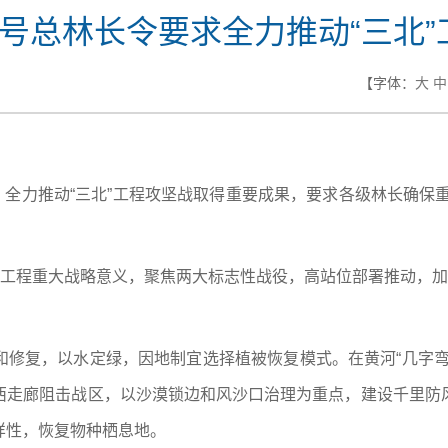
2号总林长令要求全力推动“三北”
【字体：
大
中
令，全力推动“三北”工程攻坚战取得重要成果，要求各级林长确保
”工程重大战略意义，聚焦两大标志性战役，高站位部署推动，加
和修复，以水定绿，因地制宜选择植被恢复模式。在黄河“几字弯
西走廊阻击战区，以沙漠锁边和风沙口治理为重点，建设千里防
样性，恢复物种栖息地。