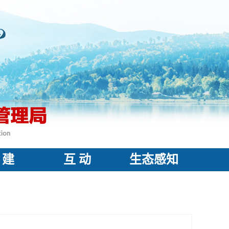
 建
互 动
生态感知