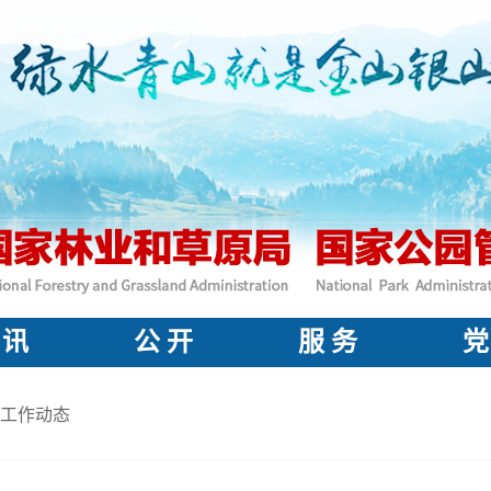
 讯
公 开
服 务
党
工作动态