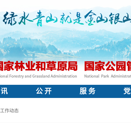
 讯
公 开
服 务
党
工作动态