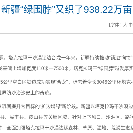
新疆“绿围脖”又织了938.22万亩
【字体：
大
中
悉，塔克拉玛干沙漠锁边合龙一年来，新疆持续推动“锁边”向“扩
合龙基础上增加宽度110米—7500米，塔克拉玛干“绿围脖”越发
后285公里空白区锁边成功实现“合龙”，标志着全长3046公里
世界防沙治沙史上的奇迹。
巩固提升为目标的“扩边增绿”新阶段。新疆以塔克拉玛干沙漠边
于田县、民丰县、皮山县等关键区域，针对上下风口、沙源区、
时，全面加强塔克拉玛干沙漠边缘森林、草原、湿地、荒漠生态