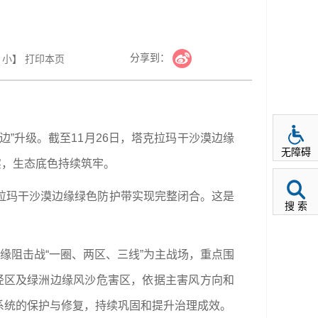
分享到：
小
】
打印本页
边”升级。截至11月26日，塔克拉玛干沙漠边缘
无障碍
厚实，生态底色持续筑牢。
环塔克拉玛干沙漠边缘绿色防护带实现完整闭合。这是
搜 索
缘阻击战“一圈、两区、三线”为主战场，重点围
路径区及绿洲边缘风沙危害区，依据主害风方向和
系统的保护与修复，持续巩固和提升治理成效。