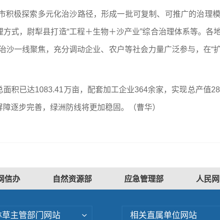
县市积极探索多元化治沙路径，形成一批可复制、可推广的治理模
治理方式，尉犁县打造“工程＋生物＋沙产业”综合治理体系等。各
治沙一线聚焦，充分调动企业、农户等社会力量广泛参与，在“
已达1083.41万亩，配套加工企业364余家，实现总产值28
屏障逐步完善，绿洲防线将更加稳固。（曹华）
网信办
自然资源部
应急管理部
人民网
林草主管部门网站
相关直属单位网站