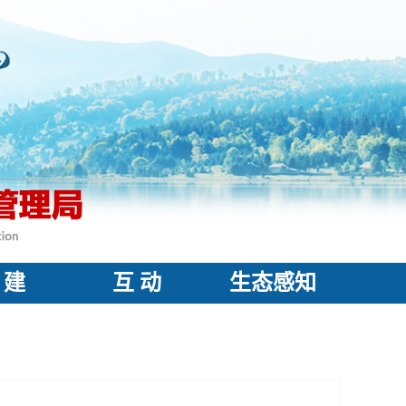
 建
互 动
生态感知