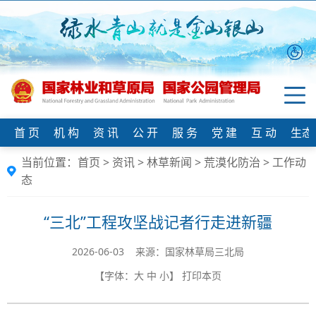
首 页
机 构
资 讯
公 开
服 务
党 建
互 动
生态
当前位置：
首页
>
资讯
>
林草新闻
>
荒漠化防治
>
工作动
态
“三北”工程攻坚战记者行走进新疆
2026-06-03 来源：国家林草局三北局
【字体：
大
中
小
】
打印本页