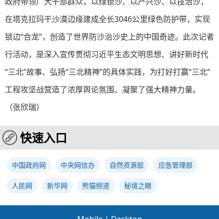
政府带领广大干部群众，以绿锁沙、以产兴沙、以技治沙，
在塔克拉玛干沙漠边缘建成全长3046公里绿色防护带，实现
锁边“合龙”，创造了世界防沙治沙史上的中国奇迹。此次记者
行活动，是深入宣传贯彻习近平生态文明思想、讲好新时代
“三北”故事、弘扬“三北精神”的具体实践，为打好打赢“三北”
工程攻坚战营造了浓厚舆论氛围、凝聚了强大精神力量。
（张欣瑞）
快速入口
中国政府网
中央网信办
自然资源部
应急管理部
人民网
新华网
熊猫频道
秘境之眼