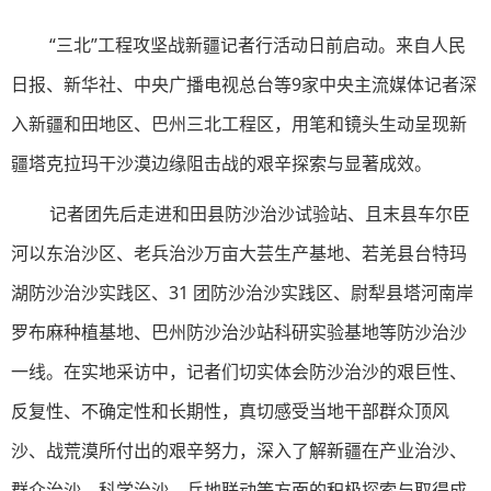
“三北”工程攻坚战新疆记者行活动日前启动。来自人民
日报、新华社、中央广播电视总台等9家中央主流媒体记者深
入新疆和田地区、巴州三北工程区，用笔和镜头生动呈现新
疆塔克拉玛干沙漠边缘阻击战的艰辛探索与显著成效。
记者团先后走进和田县防沙治沙试验站、且末县车尔臣
河以东治沙区、老兵治沙万亩大芸生产基地、若羌县台特玛
湖防沙治沙实践区、31 团防沙治沙实践区、尉犁县塔河南岸
罗布麻种植基地、巴州防沙治沙站科研实验基地等防沙治沙
一线。在实地采访中，记者们切实体会防沙治沙的艰巨性、
反复性、不确定性和长期性，真切感受当地干部群众顶风
沙、战荒漠所付出的艰辛努力，深入了解新疆在产业治沙、
群众治沙、科学治沙、兵地联动等方面的积极探索与取得成