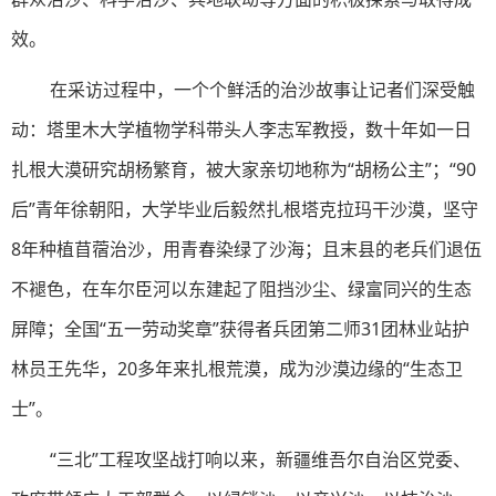
效。
在采访过程中，一个个鲜活的治沙故事让记者们深受触
动：塔里木大学植物学科带头人李志军教授，数十年如一日
扎根大漠研究胡杨繁育，被大家亲切地称为“胡杨公主”；“90
后
”
青年徐朝阳，大学毕业后毅然扎根塔克拉玛干沙漠，坚守
8年种植苜蓿治沙，用青春染绿了沙海；且末县的老兵们退伍
不褪色，在车尔臣河以东建起了阻挡沙尘、绿富同兴的生态
屏障；全国“五一劳动奖章”获得者兵团第二师31团林业站护
林员王先华，20多年来扎根荒漠，成为沙漠边缘的“生态卫
士”。
“三北”工程攻坚战打响以来，新疆维吾尔自治区党委、