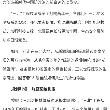
力创造新时代中国防沙治沙新奇迹的动员令。
“三北”工程攻坚战全面打响两年来，各部门和三北地区
坚持系统观念，强化要素保障，推动联防联治，创新机制模
式，加强科技支撑，北疆绿色长城更加牢固，生态安全屏障
功能日渐完备。
如今，行走在三北大地，从新疆和田的绿洲锁边到塞罕
坝的百万亩林海，从毛乌素沙地的“绿进沙退”到库布其的“光
伏蓝海”，这条横跨13省区市的绿色长城，正以世界惊叹的生
态奇迹，回答着“人与自然如何共生”的永恒命题。
规划引领 一张蓝图绘到底
按照《三北防护林体系建设总体规划》，“三北”工程从
1978年开始到2050年结束，历时73年，分三个阶段八期工程