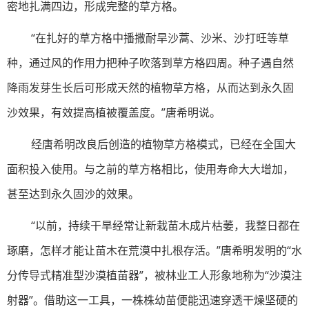
密地扎满四边，形成完整的草方格。
“在扎好的草方格中播撒耐旱沙蒿、沙米、沙打旺等草
种，通过风的作用力把种子吹落到草方格四周。种子遇自然
降雨发芽生长后可形成天然的植物草方格，从而达到永久固
沙效果，有效提高植被覆盖度。”唐希明说。
经唐希明改良后创造的植物草方格模式，已经在全国大
面积投入使用。与之前的草方格相比，使用寿命大大增加，
甚至达到永久固沙的效果。
“以前，持续干旱经常让新栽苗木成片枯萎，我整日都在
琢磨，怎样才能让苗木在荒漠中扎根存活。”唐希明发明的“水
分传导式精准型沙漠植苗器”，被林业工人形象地称为“沙漠注
射器”。借助这一工具，一株株幼苗便能迅速穿透干燥坚硬的