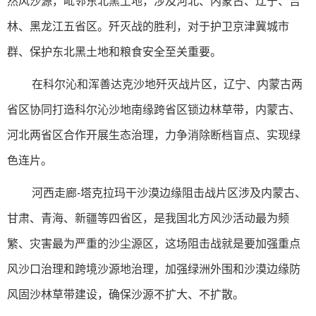
然风沙源，毗邻东北黑土地，涉及河北、内蒙古、辽宁、吉
林、黑龙江五省区。歼灭战的胜利，对于护卫京津冀城市
群、保护东北黑土地和粮食安全至关重要。
在科尔沁和浑善达克沙地歼灭战片区，辽宁、内蒙古两
省区协同打造科尔沁沙地南缘跨省区锁边林草带，内蒙古、
河北两省区合作开展生态治理，力争消除断档盲点、实现绿
色连片。
河西走廊-塔克拉玛干沙漠边缘阻击战片区涉及内蒙古、
甘肃、青海、新疆等四省区，是我国北方风沙活动最为频
繁、灾害最为严重的沙尘源区，这场阻击战就是要加强重点
风沙口治理和跨境沙源地治理，加强绿洲外围和沙漠边缘防
风固沙林草带建设，确保沙源不扩大、不扩散。