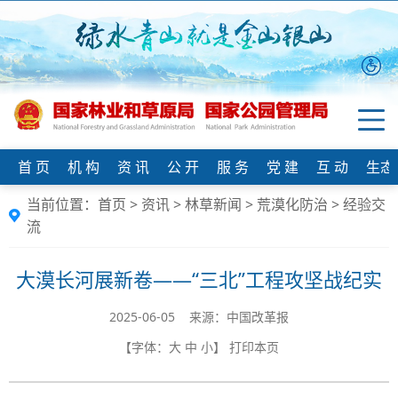
首 页
机 构
资 讯
公 开
服 务
党 建
互 动
生态
当前位置：
首页
>
资讯
>
林草新闻
>
荒漠化防治
>
经验交
流
大漠长河展新卷——“三北”工程攻坚战纪实
2025-06-05 来源：中国改革报
【字体：
大
中
小
】
打印本页