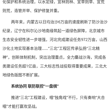
化保护和系统治理，以水定绿，宜林则林、宜草则草、宜荒
则荒，造管并举、保护修复并重。
两年来，内蒙古以日均治沙6万亩的速度刷新了防沙治沙
纪录，辽宁在科尔沁沙地南缘筑起一道绿色屏障，北京城市
生态安全韧性进一步增强，河北完成建设任务972万亩，山西
沙化土地实现基本治理……“三北”工程区传承弘扬“三北精
神”，创新体制机制，突出治理重点，全力鏖战沙海，完成各
类建设任务超1亿亩，三大标志性战役取得重要成果，三北大
地绿色版图不断扩展。
系统协同 联防联控“一盘棋”
推进“三北”工程建设，唱“独角戏”不行，只有奏响“大合
唱”才能打赢攻坚战。