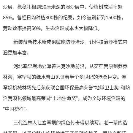
沙层，稳稳扎根到50厘米深的湿沙层中，使植树成活率超
85%。曾经日均种植800株的纪录，如今被刷新到1600株，
劳动效率提高50%，生态治理成本也大幅降低。
新装备新技术新成果赋能防沙治沙，让科技治沙模式内
涵更加丰富。
河北塞罕坝地处浑善达克沙地前沿，从茫茫荒原到莽莽
林海，塞罕坝的绿水青山见证着半个多世纪的沧桑巨变。塞
罕坝机械林场先后荣获联合国环保最高荣誉“地球卫士奖”和防
治荒漠化领域最高荣誉“土地生命奖”，成为全球环境治理的
“中国榜样”。
三代造林人让塞罕坝的绿色传奇得以续写。老一辈的造