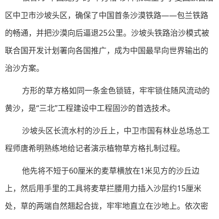
区中卫市沙坡头区，确保了中国首条沙漠铁路——包兰铁路
的畅通，并把沙漠向后逼退25公里。沙坡头铁路治沙模式被
联合国开发计划署向各国推广，成为中国最早向世界输出的
治沙方案。
方形的草方格如同一条金色锁链，牢牢锁住随风流动的
黄沙，是“三北”工程建设中工程固沙的首选技术。
沙坡头区长流水村的沙丘上，中卫市国有林业总场总工
程师唐希明熟练地给记者演示植物草方格扎制过程。
他先将不短于60厘米的麦草横放在1米见方的沙丘边
上，然后用手里的工具将麦草拦腰用力插入沙层约15厘米
处，草的两端自然翘起合拢，牢牢地直立在沙地上。依次密