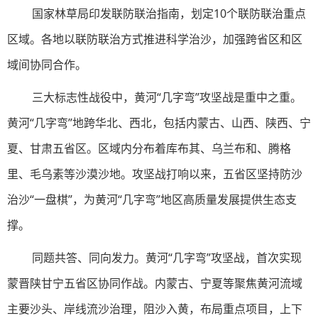
国家林草局印发联防联治指南，划定10个联防联治重点
区域。各地以联防联治方式推进科学治沙，加强跨省区和区
域间协同合作。
三大标志性战役中，黄河“几字弯”攻坚战是重中之重。
黄河“几字弯”地跨华北、西北，包括内蒙古、山西、陕西、宁
夏、甘肃五省区。区域内分布着库布其、乌兰布和、腾格
里、毛乌素等沙漠沙地。攻坚战打响以来，五省区坚持防沙
治沙“一盘棋”，为黄河“几字弯”地区高质量发展提供生态支
撑。
同题共答、同向发力。黄河“几字弯”攻坚战，首次实现
蒙晋陕甘宁五省区协同作战。内蒙古、宁夏等聚焦黄河流域
主要沙头、岸线流沙治理，阻沙入黄，布局重点项目，上下