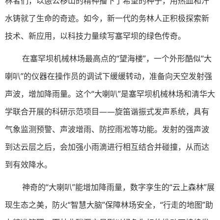
林者们，以愚公移山的精神播下了希望的种子，用热血和汗
水铸就了生命的奇迹。如今，新一代的务林人正积极探索新
技术、新应用，以科技力量续写塞罕坝的绿色传奇。
在塞罕坝机械林场最高点的“望海楼”，一个外形酷似“大
喇叭”的仪器在操作员的调试下缓缓转动，准备向天空发射强
声波，增加降雨量。这个“大喇叭”是塞罕坝机械林场和清华大
学联合开展的科研示范项目——旋笛谐振式发声系统，具有
气象监测预警、声波增雨、防控雨凇等功能。发射的强声波
到达云层之后，会加强小雨滴进行相互结合并碰撞，从而达
到有效降水。
神奇的“大喇叭”能增加降雨量，数字孪生的“云上森林”展
现生态之美，防火“智慧大脑”保障林场安全，“行走的地图”助