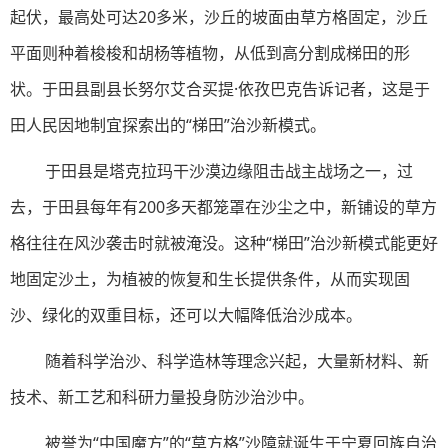
起伏，最高处可达20多米，沙丘的坡面由草方格固定，沙丘
平面则种着梭梭和胡杨等植物，从低到高分割成梯田的形
状。于田县副县长努尔艾合买提·依孜巴克告诉记者，这是于
田人民因地制宜探索出的“梯田”治沙新模式。
于田县是塔克拉玛干沙漠边缘阻击战主战场之一，过
去，于田县每年有200多天都笼罩在沙尘之中，新铺设的草方
格往往在风沙袭击时就被淹没。这种“梯田”治沙新模式能更好
地固定沙土，为植被的恢复和生长提供条件，从而实现固
沙、绿化的双重目标，还可以大幅降低治沙成本。
随着科学治沙、科学造林等理念兴起，大量新材料、新
技术、新工艺和科研力量投身防沙治沙中。
被誉为“中国魔方”的“草方格”沙障就诞生于宁夏回族自治