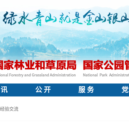
 讯
公 开
服 务
党
经验交流