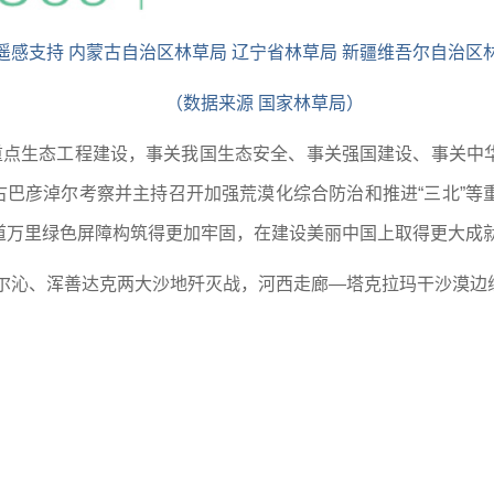
遥感支持 内蒙古自治区林草局 辽宁省林草局 新疆维吾尔自治区
（数据来源 国家林草局）
等重点生态工程建设，事关我国生态安全、事关强国建设、事关中
蒙古巴彦淖尔考察并主持召开加强荒漠化综合防治和推进“三北”
道万里绿色屏障构筑得更加牢固，在建设美丽中国上取得更大成
，科尔沁、浑善达克两大沙地歼灭战，河西走廊—塔克拉玛干沙漠