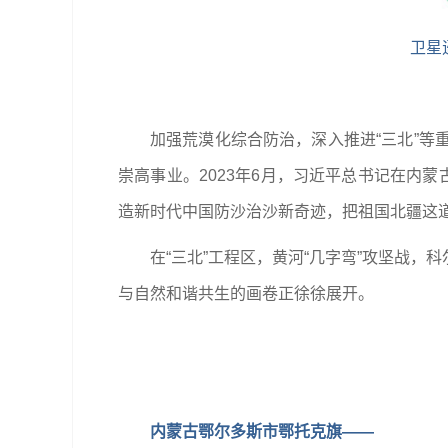
卫星
加强荒漠化综合防治，深入推进“三北”
崇高事业。2023年6月，习近平总书记在内
造新时代中国防沙治沙新奇迹，把祖国北疆这
在“三北”工程区，黄河“几字弯”攻坚战
与自然和谐共生的画卷正徐徐展开。
内蒙古鄂尔多斯市鄂托克旗——