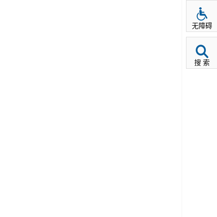
无障碍
搜 索