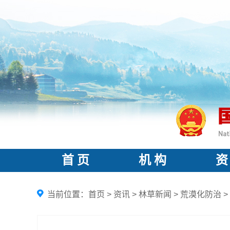
首 页
机 构
资
当前位置：
首页
>
资讯
>
林草新闻
>
荒漠化防治
>