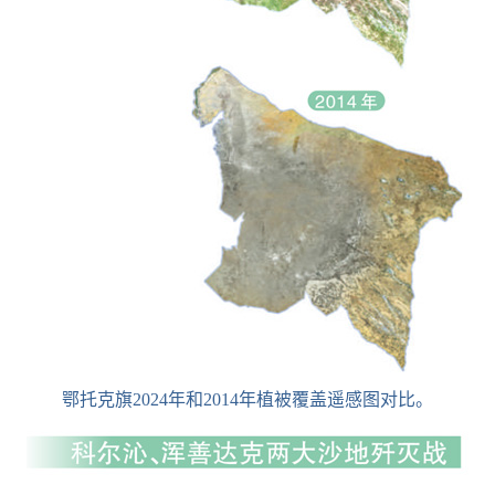
鄂托克旗2024年和2014年植被覆盖遥感图对比。