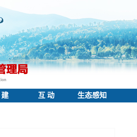
 建
互 动
生态感知