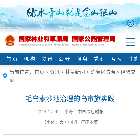
首 页
机 构
资 讯
公 开
服 务
党 建
互 动
生态
当前位置：
首页
>
资讯
>
林草新闻
>
荒漠化防治
>
经验交
流
毛乌素沙地治理的乌审旗实践
2025-12-01 来源：中国绿色时报
【字体：
大
中
小
】
打印本页