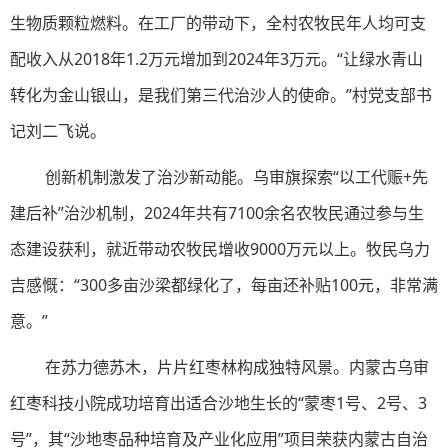
生物质颗粒燃料。在工厂的带动下，全村农牧民年人均可支
配收入从2018年1.2万元增加到2024年3万元。“让绿水青山
转化为金山银山，是我们第三代治沙人的使命。”村党支部书
记刘二飞说。
创新机制激发了治沙新动能。乌审旗探索“以工代赈+先
建后补”治沙机制，2024年共有7100余名农牧民通过参与生
态建设获利，就近带动农牧民增收9000万元以上。牧民乌力
吉感慨：“300多亩沙梁都绿化了，每亩还补贴100元，非常满
意。”
在苏力德苏木，片片红枣林构成独特风景。内蒙古乌审
红枣科技小院成功培育出适合沙地生长的“蒙枣1号、2号、3
号”，其“沙地枣品种培育及产业化应用”项目荣获内蒙古自治