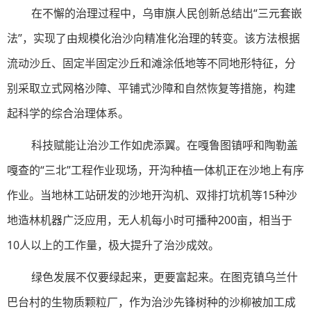
在不懈的治理过程中，乌审旗人民创新总结出“三元套嵌
法”，实现了由规模化治沙向精准化治理的转变。该方法根据
流动沙丘、固定半固定沙丘和滩涂低地等不同地形特征，分
别采取立式网格沙障、平铺式沙障和自然恢复等措施，构建
起科学的综合治理体系。
科技赋能让治沙工作如虎添翼。在嘎鲁图镇呼和陶勒盖
嘎查的“三北”工程作业现场，开沟种植一体机正在沙地上有序
作业。当地林工站研发的沙地开沟机、双排打坑机等15种沙
地造林机器广泛应用，无人机每小时可播种200亩，相当于
10人以上的工作量，极大提升了治沙成效。
绿色发展不仅要绿起来，更要富起来。在图克镇乌兰什
巴台村的生物质颗粒厂，作为治沙先锋树种的沙柳被加工成