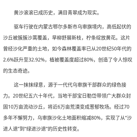
黄沙滚滚已成历史，满目青翠成为现实。
驱车行驶在内蒙古鄂尔多斯市乌审旗境内，高低起伏的
沙丘被簇簇沙蒿覆盖，旱柳舒展新枝，柠条绽放黄花。这片
曾经沙化严重的土地，如今森林覆盖率已从20世纪50年代的
2.6%跃升至32.92%，植被覆盖度超过80%，创造了令人惊叹
的生态奇迹。
这一抹抹绿意，源于一代代乌审旗干部群众的绿色接
力。20世纪五六十年代，当地干部宝日勒岱带领广大群众封
固10万亩流动沙丘，将近6万亩荒漠变成葱郁牧场。经过70
多年不懈努力，乌审旗沙化土地面积缩减80%，实现了从“沙
进人退”到“绿进沙退”的历史性转变。