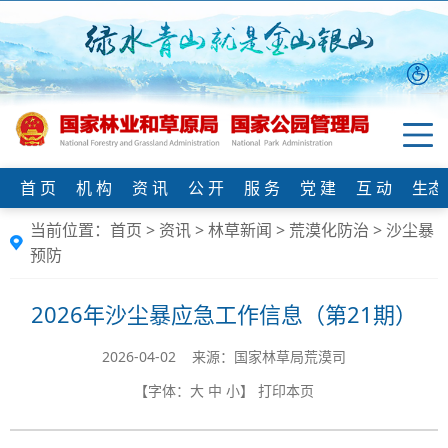
首 页
机 构
资 讯
公 开
服 务
党 建
互 动
生态
当前位置：
首页
>
资讯
>
林草新闻
>
荒漠化防治
>
沙尘暴
预防
2026年沙尘暴应急工作信息（第21期）
2026-04-02 来源：国家林草局荒漠司
【字体：
大
中
小
】
打印本页