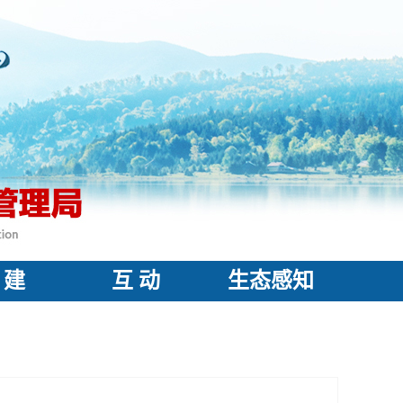
 建
互 动
生态感知