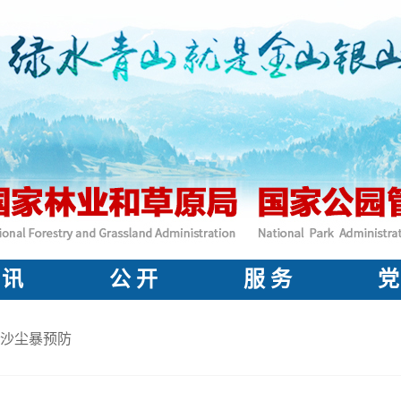
 讯
公 开
服 务
党
沙尘暴预防