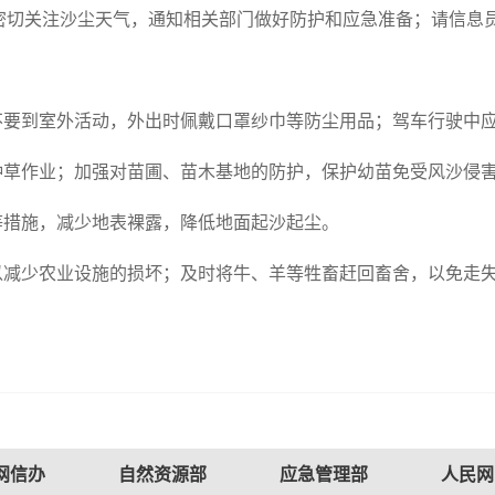
密切关注沙尘天气，通知相关部门做好防护和应急准备；请信息
量不要到室外活动，外出时佩戴口罩纱巾等防尘用品；驾车行驶中
林种草作业；加强对苗圃、苗木基地的防护，保护幼苗免受风沙侵
等措施，减少地表裸露，降低地面起沙起尘。
以减少农业设施的损坏；及时将牛、羊等牲畜赶回畜舍，以免走
网信办
自然资源部
应急管理部
人民网