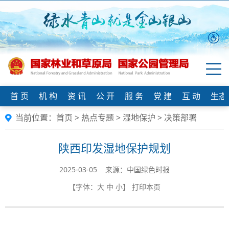
首 页
机 构
资 讯
公 开
服 务
党 建
互 动
生态
当前位置：
首页
>
热点专题
>
湿地保护
>
决策部署
陕西印发湿地保护规划
2025-03-05 来源：中国绿色时报
【字体：
大
中
小
】
打印本页