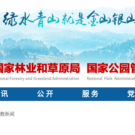
 讯
公 开
服 务
党
教新闻