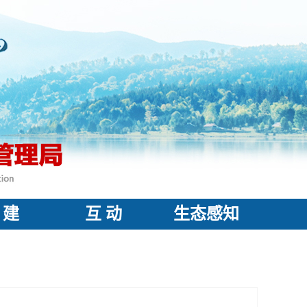
 建
互 动
生态感知