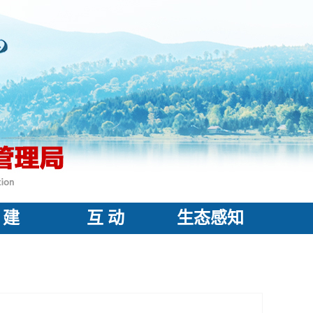
 建
互 动
生态感知