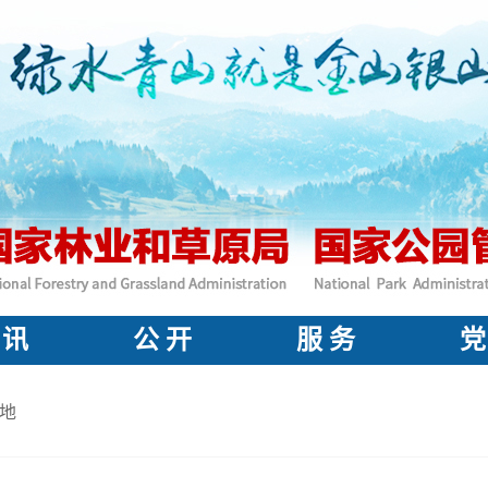
 讯
公 开
服 务
党
地