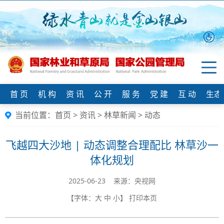
首 页
机 构
资 讯
公 开
服 务
党 建
互 动
生态
当前位置：
首页
>
资讯
>
林草新闻
>
动态
飞越四大沙地 | 动态调整合理配比 林草沙一
体化规划
2025-06-23 来源：央视网
【字体：
大
中
小
】
打印本页