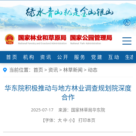
首 页
机 构
资 讯
公 开
服 务
党 建
互 动
生态
当前位置：
首页
>
资讯
>
林草新闻
>
动态
华东院积极推动与地方林业调查规划院深度
合作
2025-07-17 来源：国家林草局华东院
【字体：
大
中
小
】
打印本页