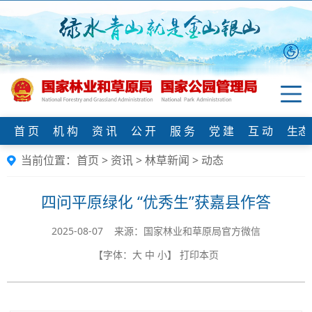
首 页
机 构
资 讯
公 开
服 务
党 建
互 动
生态
当前位置：
首页
>
资讯
>
林草新闻
>
动态
四问平原绿化 “优秀生”获嘉县作答
2025-08-07 来源：国家林业和草原局官方微信
【字体：
大
中
小
】
打印本页