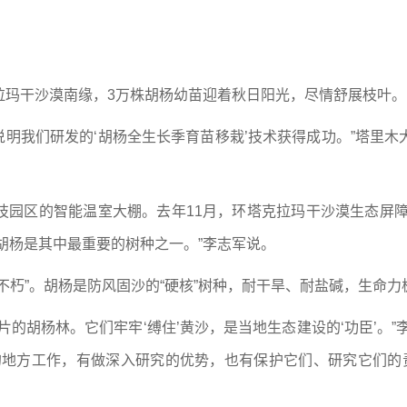
拉玛干沙漠南缘，3万株胡杨幼苗迎着秋日阳光，尽情舒展枝叶。
说明我们研发的‘胡杨全生长季育苗移栽’技术获得成功。”塔里
园区的智能温室大棚。去年11月，环塔克拉玛干沙漠生态屏障“
胡杨是其中最重要的树种之一。”李志军说。
不朽”。胡杨是防风固沙的“硬核”树种，耐干旱、耐盐碱，生命力
的胡杨林。它们牢牢‘缚住’黄沙，是当地生态建设的‘功臣’。”
地方工作，有做深入研究的优势，也有保护它们、研究它们的责