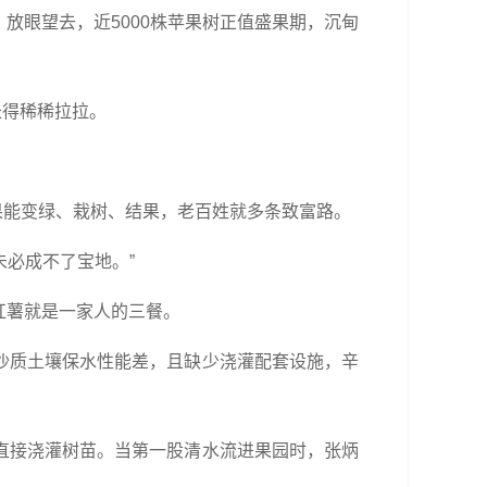
放眼望去，近5000株苹果树正值盛果期，沉甸
长得稀稀拉拉。
果能变绿、栽树、结果，老百姓就多条致富路。
未必成不了宝地。”
红薯就是一家人的三餐。
沙质土壤保水性能差，且缺少浇灌配套设施，辛
直接浇灌树苗。当第一股清水流进果园时，张炳