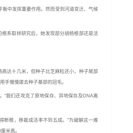
平衡中发挥重要作用。然而受到河道变迁、气候
的根系取样研究后，她发现部分胡杨根部还是活
杨高达十几米，但种子比芝麻粒还小，种子尾部
，用手慢慢搓去种子基部的冠毛。
质。“我们还攻克了原地保存、异地保存及DNA离
得断根，移栽成活率不到五成。”为破解这一难
0厘米高。