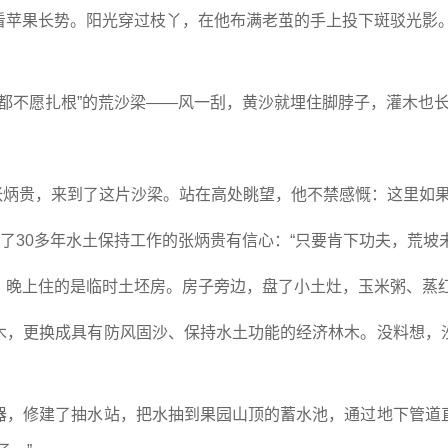
苹果长势。阳光穿过枝丫，在他布满老茧的手上投下斑驳光影。
草都不愿扎根”的荒沙梁——风一刮，黄沙就埋住脚脖子，灌木也
的张炳贵，来到了这片沙梁。站在高处眺望，他不禁感慨：这里如
干了30多年水土保持工作的张炳贵有信心：“只要肯下功夫，荒坡
，晚上住的是临时土坯房。房子旁边，盘了小土灶，玉米粥、蒸
木，更换成具有防风固沙、保持水土功能的经济林木。没料想，
器，修建了抽水站，把水抽到果园山顶的蓄水池，通过地下管道