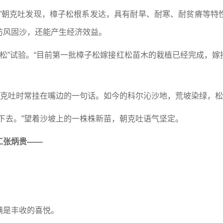
。”朝克吐发现，樟子松根系发达，具有耐旱、耐寒、耐贫瘠等特
防风固沙，还能产生经济效益。
接红松”试验。“目前第一批樟子松嫁接红松苗木的栽植已经完成，
朝克吐时常挂在嘴边的一句话。如今的科尔沁沙地，荒坡染绿，
下去。”望着沙坡上的一株株新苗，朝克吐语气坚定。
工张炳贵——
满是丰收的喜悦。