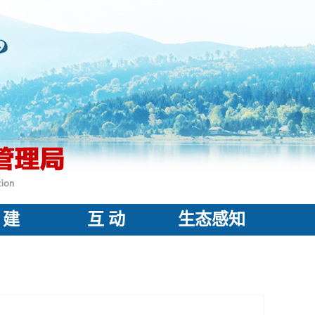
 建
互 动
生态感知