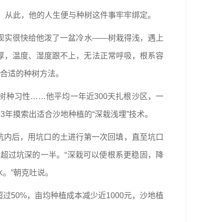
作。从此，他的人生便与种树这件事牢牢绑定。
现实很快给他泼了一盆冷水——树栽得浅，遇上
厚，温度、湿度跟不上，无法正常呼吸，根系容
到合适的种树方法。
种习性……他平均一年近300天扎根沙区，一
3年摸索出适合沙地种植的“深栽浅埋”技术。
至坑内后，用坑口的土进行第一次回填，直至坑口
超过坑深的一半。“深栽可以使根系更稳固，降
。”朝克吐说。
过50%，亩均种植成本减少近1000元，沙地植