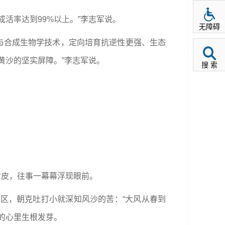
活率达到99%以上。”李志军说。
无障碍
辑与合成生物学技术，定向培育抗逆性更强、生态
黄沙的坚实屏障。”李志军说。
搜 索
树皮，往事一幕幕浮现眼前。
沙区，朝克吐打小就深知风沙的苦：“大风从春到
的心里生根发芽。