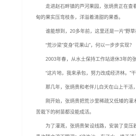
走进赵石畔镇的芦河果园，张炳贵正在查看
甸的果实压弯枝条，洋溢着清甜的果香。
谁能想到，20多年前，这里还是一片“野
“荒沙梁”变身“花果山”，何以一步步实现？
2003年春，从水土保持工作站退休3年
“这片地，我来承包，努力改成经济林。”
那几年，张炳贵和老伴儿白天在山上干活
刚开始，张炳贵把荒沙里稀疏又低矮的灌
苦栽下的树苗都没能成活。
为了灌溉，张炳贵架设线路，安装了变压