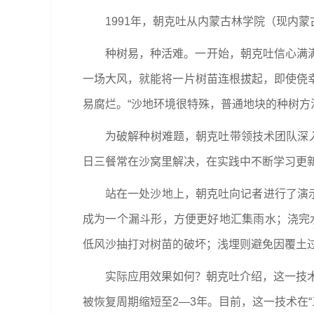
1991年，朝克吐从内蒙古林学院（现内
种树易，种活难。一开始，朝克吐信心满
一场大风，就能将一片树苗连根拔起，即使侥
易腐烂。“沙地环境很特殊，普通地块的种树方
为破解种树难题，朝克吐带领技术团队深
日三餐常在沙窝里解决，在实践中不断学习更新
站在一处沙地上，朝克吐向记者进行了演示
成为一个漏斗形，方便更好地汇集雨水；浇完
低风沙抽打对树苗的破坏；浅埋则避免因覆土
实际应用效果如何？朝克吐介绍，这一技术
被恢复周期缩短至2—3年。目前，这一技术在“