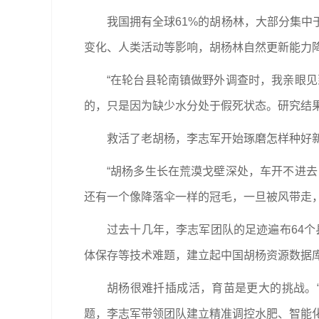
我国拥有全球61%的胡杨林，大部分集
变化、人类活动等影响，胡杨林自然更新能力
“在轮台县轮南镇做野外调查时，我亲眼
的，只是因为缺少水分处于假死状态。研究结
救活了老胡杨，李志军开始琢磨怎样种好
“胡杨多生长在荒漠戈壁深处，车开不进
还有一个像降落伞一样的冠毛，一旦被风带走，
过去十几年，李志军团队的足迹遍布64个
体保存等技术难题，建立起中国胡杨资源数据库
胡杨很难扦插成活，育苗是更大的挑战。
题，李志军带领团队建立精准调控水肥、智能化