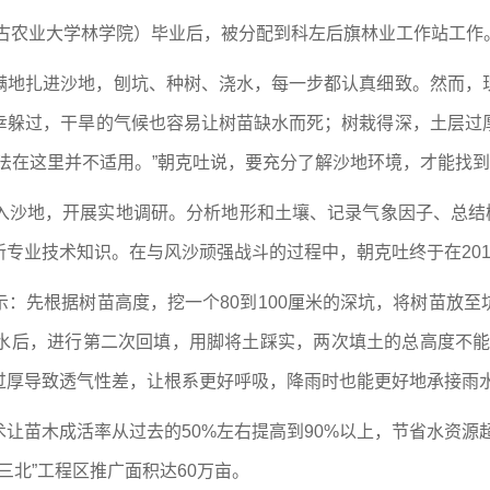
蒙古农业大学林学院）毕业后，被分配到科左后旗林业工作站工
满地扎进沙地，刨坑、种树、浇水，每一步都认真细致。然而，
幸躲过，干旱的气候也容易让树苗缺水而死；树栽得深，土层过
法在这里并不适用。”朝克吐说，要充分了解沙地环境，才能找
入沙地，开展实地调研。分析地形和土壤、记录气象因子、总结树
专业技术知识。在与风沙顽强战斗的过程中，朝克吐终于在201
：先根据树苗高度，挖一个80到100厘米的深坑，将树苗放
水后，进行第二次回填，用脚将土踩实，两次填土的总高度不能
过厚导致透气性差，让根系更好呼吸，降雨时也能更好地承接雨水
让苗木成活率从过去的50%左右提高到90%以上，节省水资源超
三北”工程区推广面积达60万亩。