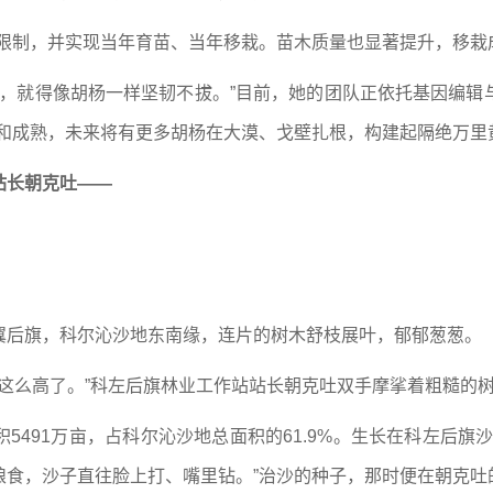
限制，并实现当年育苗、当年移栽。苗木质量也显著提升，移栽成
业，就得像胡杨一样坚韧不拔。”目前，她的团队正依托基因编
和成熟，未来将有更多胡杨在大漠、戈壁扎根，构建起隔绝万里
站长朝克吐——
翼后旗，科尔沁沙地东南缘，连片的树木舒枝展叶，郁郁葱葱。
长这么高了。”科左后旗林业工作站站长朝克吐双手摩挲着粗糙的
5491万亩，占科尔沁沙地总面积的61.9%。生长在科左后旗
粮食，沙子直往脸上打、嘴里钻。”治沙的种子，那时便在朝克吐