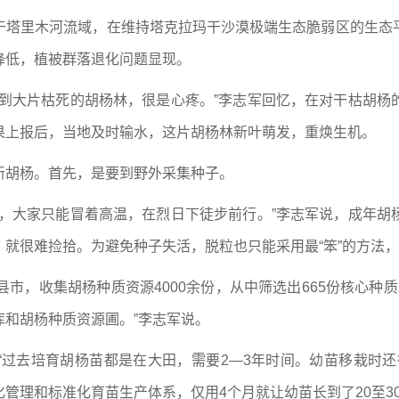
中于塔里木河流域，在维持塔克拉玛干沙漠极端生态脆弱区的生态
降低，植被群落退化问题显现。
见到大片枯死的胡杨林，很是心疼。”李志军回忆，在对干枯胡杨
果上报后，当地及时输水，这片胡杨林新叶萌发，重焕生机。
新胡杨。首先，是要到野外采集种子。
去，大家只能冒着高温，在烈日下徒步前行。”李志军说，成年胡
就很难捡拾。为避免种子失活，脱粒也只能采用最“笨”的方法
县市，收集胡杨种质资源4000余份，从中筛选出665份核心种
和胡杨种质资源圃。”李志军说。
“过去培育胡杨苗都是在大田，需要2—3年时间。幼苗移栽时还
管理和标准化育苗生产体系，仅用4个月就让幼苗长到了20至3