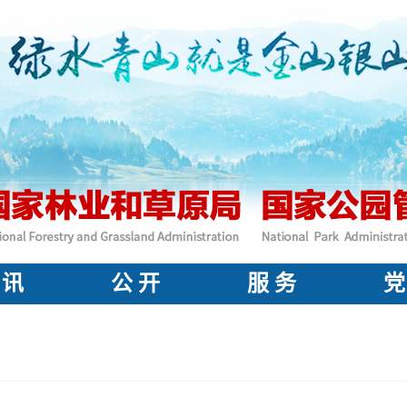
 讯
公 开
服 务
党