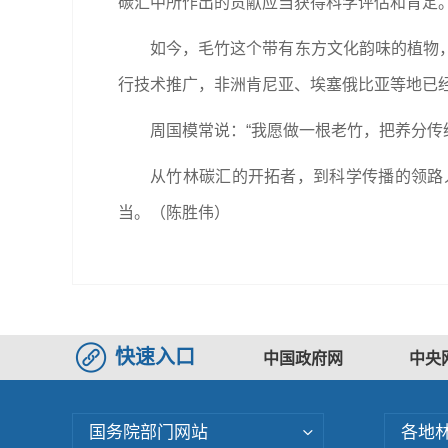
碳汇中所作出的贡献应当获得科学评估和肯定
如今，毛竹这个带有东方文化韵味的植物
行技术推广，非洲肯尼亚、埃塞俄比亚等地已
周国模常说：“我愿做一根老竹，把养分传
从竹林碳汇的开拓者，到科学传播的领路
当。（
陈胜伟
）
快速入口
中国政府网
中央
国务院部门网站
各地