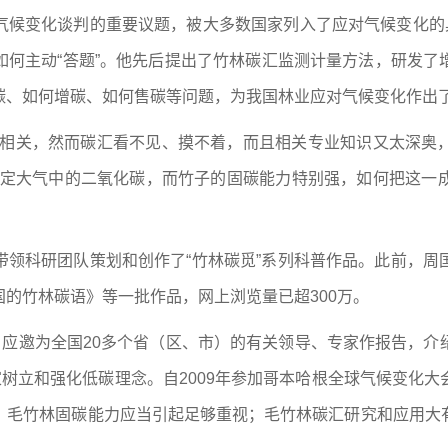
气候变化谈判的重要议题，被大多数国家列入了应对气候变化的具
如何主动“答题”。他先后提出了竹林碳汇监测计量方法，研发了
碳、如何增碳、如何售碳等问题，为我国林业应对气候变化作出
戚相关，然而碳汇看不见、摸不着，而且相关专业知识又太深奥
固定大气中的二氧化碳，而竹子的固碳能力特别强，如何把这一
带领科研团队策划和创作了“竹林碳觅”系列科普作品。此前，周
的竹林碳语》等一批作品，网上浏览量已超300万。
，应邀为全国20多个省（区、市）的有关领导、专家作报告，
家树立和强化低碳理念。自2009年参加哥本哈根全球气候变化
：毛竹林固碳能力应当引起足够重视；毛竹林碳汇研究和应用大