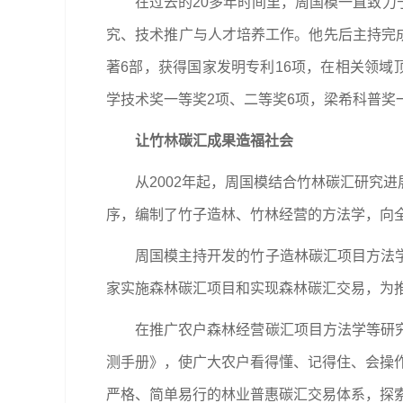
在过去的20多年时间里，周国模一直致
究、技术推广与人才培养工作。他先后主持完成
著6部，获得国家发明专利16项，在相关领域顶
学技术奖一等奖2项、二等奖6项，梁希科普奖
让竹林碳汇成果造福社会
从2002年起，周国模结合竹林碳汇研究
序，编制了竹子造林、竹林经营的方法学，向
周国模主持开发的竹子造林碳汇项目方法
家实施森林碳汇项目和实现森林碳汇交易，为
在推广农户森林经营碳汇项目方法学等研
测手册》，使广大农户看得懂、记得住、会操作
严格、简单易行的林业普惠碳汇交易体系，探