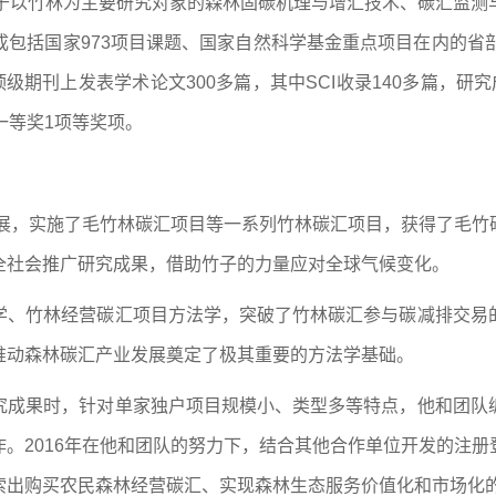
力于以竹林为主要研究对象的森林固碳机理与增汇技术、碳汇监测
包括国家973项目课题、国家自然科学基金重点项目在内的省
级期刊上发表学术论文300多篇，其中SCI收录140多篇，
一等奖1项等奖项。
进展，实施了毛竹林碳汇项目等一系列竹林碳汇项目，获得了毛
全社会推广研究成果，借助竹子的力量应对全球气候变化。
学、竹林经营碳汇项目方法学，突破了竹林碳汇参与碳减排交易
推动森林碳汇产业发展奠定了极其重要的方法学基础。
究成果时，针对单家独户项目规模小、类型多等特点，他和团队
。2016年在他和团队的努力下，结合其他合作单位开发的注
索出购买农民森林经营碳汇、实现森林生态服务价值化和市场化