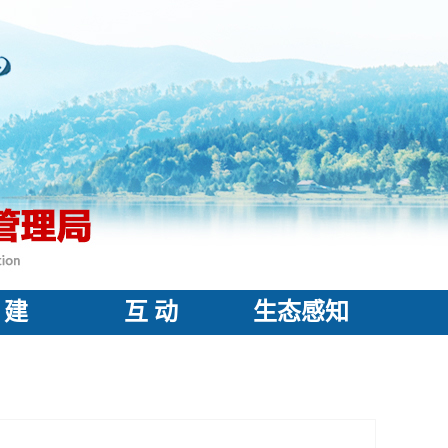
 建
互 动
生态感知