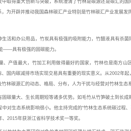
发中取得重大创新与突破，系统澄清了竹林是碳源还是碳汇的国
系，为开辟并推动我国森林碳汇产业特别是竹林碳汇产业发展发
种生活和办公用品，竹炭具有极强的吸附能力，竹醋液具有杀菌
功能——具有极强的固碳能力。
量、产值最大，竹加工利用做得最好的国家，竹林也是南方山
、国内碳减排市场实现交易具有重要的现实意义。从2002年
及竹林碳源汇的动态、格局、分布，人为干扰与经营对竹林生态
固碳量大、生长周期短等诸多优势。如毛竹从竹笋破土到长成新竹
中对生态系统影响很小。他主持完成的“竹林生态系统碳过程、
年、2015年获浙江省科学技术奖一等奖。