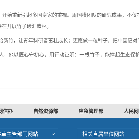
。
，开始重新引起多国专家的重视。周国模团队的研究成果，不仅
经在开展竹子碳汇造林。
给新竹，让青年科研者茁壮成长；更愿做一粒种子，把中国应对
人，他以匠心守初心，用行动证明：一根竹子，能撑起生态保
网信办
自然资源部
应急管理部
人民网
林草主管部门网站
相关直属单位网站