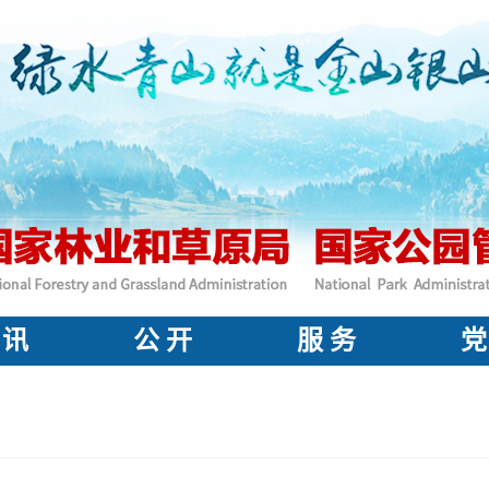
 讯
公 开
服 务
党