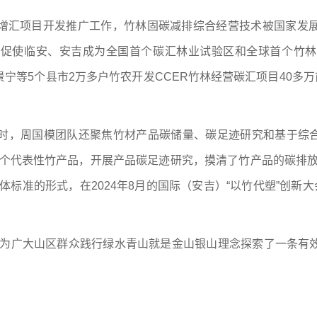
增汇项目开发推广工作，竹林固碳减排综合经营技术被国家发
队促使临安、安吉成为全国首个碳汇林业试验区和全球首个竹林
宁等5个县市2万多户竹农开发CCER竹林经营碳汇项目40多
，周国模团队还聚焦竹材产品碳储量、碳足迹研究和基于综合环
46个代表性竹产品，开展产品碳足迹研究，摸清了竹产品的碳排
标准的形式，在2024年8月的国际（安吉）“以竹代塑”创新
面为广大山区群众践行绿水青山就是金山银山理念探索了一条有