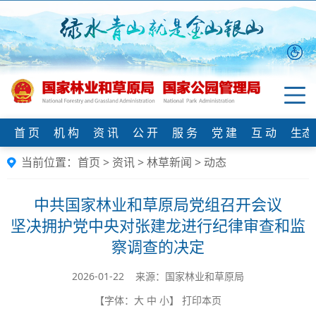
首 页
机 构
资 讯
公 开
服 务
党 建
互 动
生态
当前位置：
首页
>
资讯
>
林草新闻
>
动态
中共国家林业和草原局党组召开会议
坚决拥护党中央对张建龙进行纪律审查和监
察调查的决定
2026-01-22 来源：国家林业和草原局
【字体：
大
中
小
】
打印本页