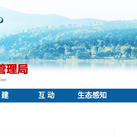
 建
互 动
生态感知