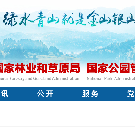
 讯
公 开
服 务
党