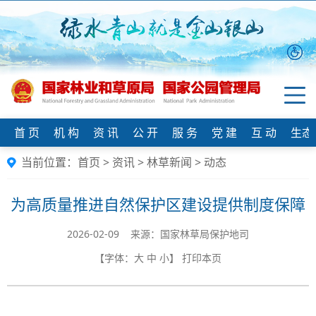
首 页
机 构
资 讯
公 开
服 务
党 建
互 动
生态
当前位置：
首页
>
资讯
>
林草新闻
>
动态
为高质量推进自然保护区建设提供制度保障
2026-02-09 来源：国家林草局保护地司
【字体：
大
中
小
】
打印本页