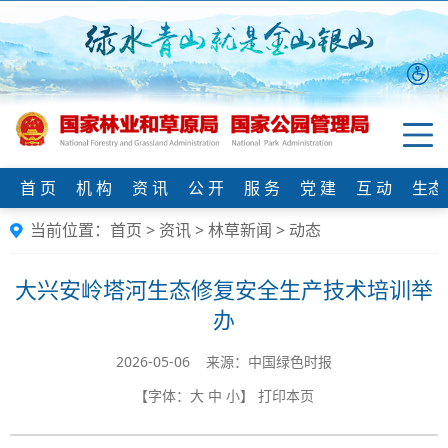
首 页
机 构
资 讯
公 开
服 务
党 建
互 动
生态
当前位置：
首页
>
资讯
>
林草新闻
>
动态
大兴安岭塔河生态修复安全生产技术培训举
办
2026-05-06 来源：中国绿色时报
【字体：
大
中
小
】
打印本页