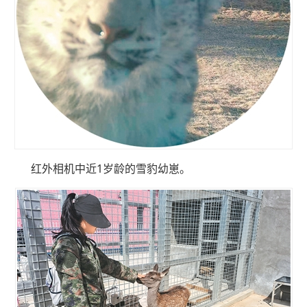
红外相机中近1岁龄的雪豹幼崽。