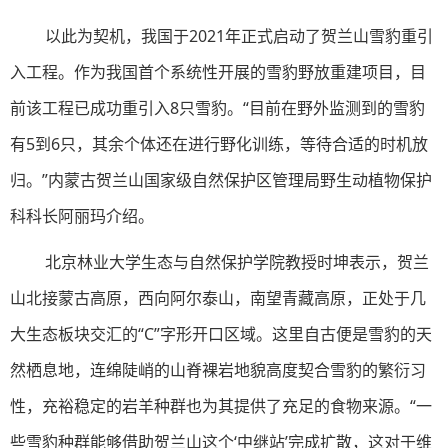
以此为契机，我国于2021年正式启动了贺兰山雪豹重引
入工程。作为我国首个系统性开展的雪豹野放重建项目，目
前该工程已成功重引入8只雪豹。“目前在野外监测到的雪豹
有5到6只，其余个体还在进行野化训练，等待合适的时机放
归。”内蒙古贺兰山国家级自然保护区管理局野生动植物保护
科科长阿丽玛介绍。
北京林业大学生态与自然保护学院教授时坤表示，贺兰
山北接蒙古高原，西向阿尔泰山，南望青藏高原，正处于几
大生态板块交汇的“C”字形开口区域。这里自古便是雪豹的天
然栖息地，连绵陡峭的山脊裸岩地貌高度契合雪豹的繁衍习
性，充裕稳定的岩羊种群也为其提供了充足的食物来源。“一
些雪豹种群能够借助贺兰山这个‘中继站’完成扩散，这对于维