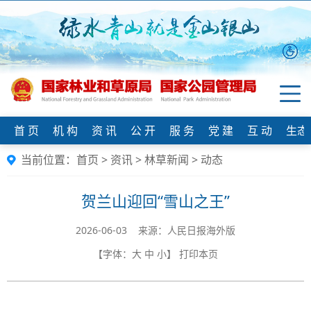
首 页
机 构
资 讯
公 开
服 务
党 建
互 动
生态
当前位置：
首页
>
资讯
>
林草新闻
>
动态
贺兰山迎回“雪山之王”
2026-06-03 来源：人民日报海外版
【字体：
大
中
小
】
打印本页