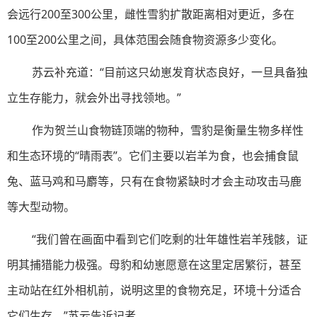
会远行200至300公里，雌性雪豹扩散距离相对更近，多在
100至200公里之间，具体范围会随食物资源多少变化。
苏云补充道：“目前这只幼崽发育状态良好，一旦具备独
立生存能力，就会外出寻找领地。”
作为贺兰山食物链顶端的物种，雪豹是衡量生物多样性
和生态环境的“晴雨表”。它们主要以岩羊为食，也会捕食鼠
兔、蓝马鸡和马麝等，只有在食物紧缺时才会主动攻击马鹿
等大型动物。
“我们曾在画面中看到它们吃剩的壮年雄性岩羊残骸，证
明其捕猎能力极强。母豹和幼崽愿意在这里定居繁衍，甚至
主动站在红外相机前，说明这里的食物充足，环境十分适合
它们生存。”苏云告诉记者。