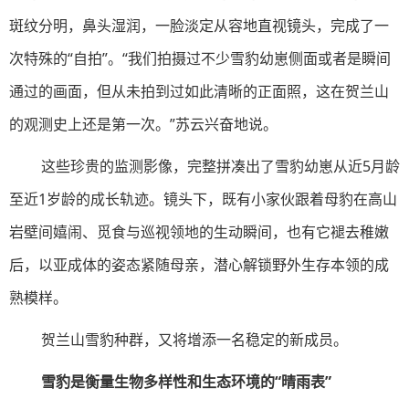
斑纹分明，鼻头湿润，一脸淡定从容地直视镜头，完成了一
次特殊的“自拍”。“我们拍摄过不少雪豹幼崽侧面或者是瞬间
通过的画面，但从未拍到过如此清晰的正面照，这在贺兰山
的观测史上还是第一次。”苏云兴奋地说。
这些珍贵的监测影像，完整拼凑出了雪豹幼崽从近5月龄
至近1岁龄的成长轨迹。镜头下，既有小家伙跟着母豹在高山
岩壁间嬉闹、觅食与巡视领地的生动瞬间，也有它褪去稚嫩
后，以亚成体的姿态紧随母亲，潜心解锁野外生存本领的成
熟模样。
贺兰山雪豹种群，又将增添一名稳定的新成员。
雪豹是衡量生物多样性和生态环境的“晴雨表”