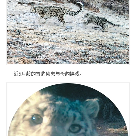
近5月龄的雪豹幼崽与母豹嬉戏。