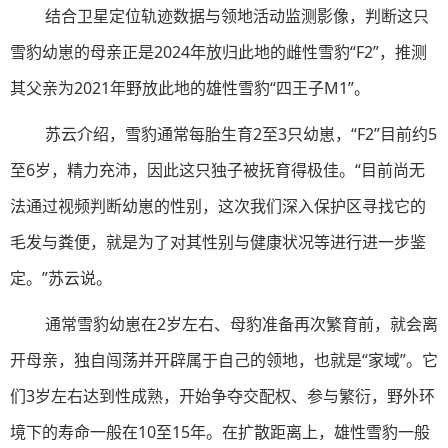
结合卫星定位轨迹数据与领地活动监测影像，判断这只
雪豹幼崽的母亲正是2024年放归此地的雌性雪豹“F2”，推测
其父亲为2021年野放此地的雄性雪豹“四王子M1”。
苏云介绍，雪豹通常每胎生育2至3只幼崽，“F2”目前约5
至6岁，精力充沛，因此这只独子被抚育得极佳。“目前尚无
法通过视频判断幼崽的性别，这次我们深入保护区寻找它的
毛发与粪便，就是为了对其性别与健康状况等进行进一步鉴
定。”苏云说。
通常雪豹幼崽在2岁左右、母豹准备再次繁育前，就会离
开母亲，独自闯荡并开辟属于自己的领地，也就是“家域”。它
们3岁左右达到性成熟，开始争夺交配权、参与繁衍，野外环
境下的寿命一般在10至15年。在扩散距离上，雄性雪豹一般