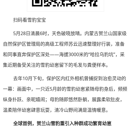
扫码看雪豹宝宝
5月28日清晨6时，天色破晓放晴。内蒙古贺兰山国家级
自然保护区管理局的高级工程师苏云迅速整理好行装，准备
和同事直奔保护区深处——海拔3000米的“哈拉乌豹坑”，采
集近期备受关注的雪豹幼崽留下的毛发与粪便样本。
去年10月下旬，保护区内红外相机曾捕捉到治愈灵动的
一幕：画面中，一只近5月龄的雪豹幼崽紧随母豹身后，频频
纵身扑跃、亲昵嬉闹；母豹随即悠然卧躺，展露柔软肚皮，
温柔陪伴幼崽肆意玩耍，清冷山野间满是温情暖意。
全球首例，贺兰山雪豹重引入种群成功繁育幼崽