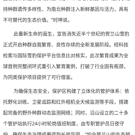
持种群遗传多样性、为南北种群注入新鲜基因与活力，具有
不可替代的生态价值。”时坤说。
此番新生命的诞生，宣告消失近半个世纪的贺兰山雪豹
正式开启种群自我繁育、良性存续的全新发展阶段。经科技
检索与国际雪豹保护平台信息比对核实，此次繁育成果为全
球首例完整闭环式重引入繁育案例，打破了行业固有瓶颈，
为同类保护项目提供了可行借鉴。
为确保生态安全，保护区构建了立体化的管护体系：依
托野化训练、卫星追踪和红外相机全天候监测等手段，搭建
起完备的野外种群动态监测网络；同时，沿山设立的二十多
个管护站执行24小时轮岗值班制度，由专职管护员日夜守
护，确保生态治理成果得到长效巩固。“如今贺兰山的生态越