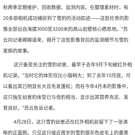
秋两季定期维护、回收数据、监测内容。在整理素材时，有
20多部相机成功捕捉到了雪豹的活动踪迹——这些珍贵的影
像全部出自海拔3000至3200米的高山岩壁核心栖息地。”苏
云向记者娓娓道来，揭开了这些影像背后的监测细节与雪豹
家族的故事。
这只备受关注的雪豹幼崽，最早于去年9月下旬被红外相
机记录。“当时它的体形仅比小猫稍大；到了去年10月底，可
以看出其已明显长大且毛发蓬松；而在今年4月末的影像中，
这只独生幼崽的体型已与母豹相当，显示出其营养充足、发
育良好。”苏云告诉记者。
4月28日，这只雪豹幼崽还在红外相机前留下了一张清
晰的正面照。只见这只接近周岁的雪豹银灰色皮毛上的墨黑