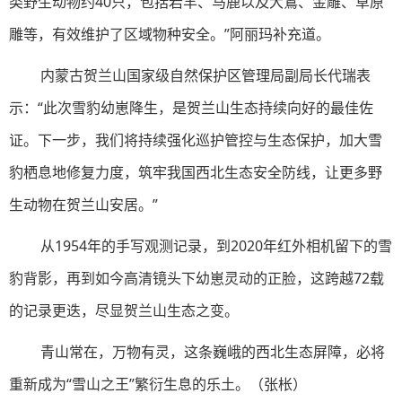
类野生动物约40只，包括岩羊、马鹿以及大鵟、金雕、草原
雕等，有效维护了区域物种安全。”阿丽玛补充道。
内蒙古贺兰山国家级自然保护区管理局副局长代瑞表
示：“此次雪豹幼崽降生，是贺兰山生态持续向好的最佳佐
证。下一步，我们将持续强化巡护管控与生态保护，加大雪
豹栖息地修复力度，筑牢我国西北生态安全防线，让更多野
生动物在贺兰山安居。”
从1954年的手写观测记录，到2020年红外相机留下的雪
豹背影，再到如今高清镜头下幼崽灵动的正脸，这跨越72载
的记录更迭，尽显贺兰山生态之变。
青山常在，万物有灵，这条巍峨的西北生态屏障，必将
重新成为“雪山之王”繁衍生息的乐土。
（
张
枨
）