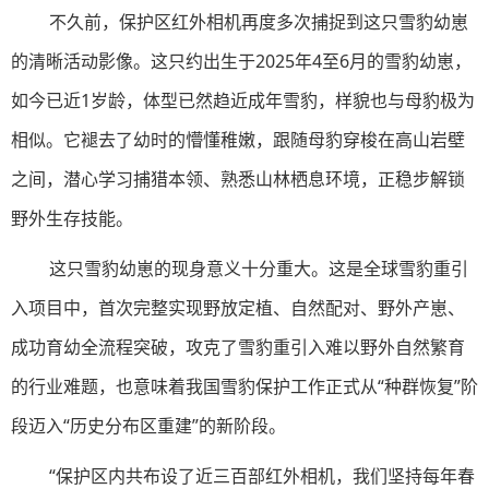
不久前，保护区红外相机再度多次捕捉到这只雪豹幼崽
的清晰活动影像。这只约出生于2025年4至6月的雪豹幼崽，
如今已近1岁龄，体型已然趋近成年雪豹，样貌也与母豹极为
相似。它褪去了幼时的懵懂稚嫩，跟随母豹穿梭在高山岩壁
之间，潜心学习捕猎本领、熟悉山林栖息环境，正稳步解锁
野外生存技能。
这只雪豹幼崽的现身意义十分重大。这是全球雪豹重引
入项目中，首次完整实现野放定植、自然配对、野外产崽、
成功育幼全流程突破，攻克了雪豹重引入难以野外自然繁育
的行业难题，也意味着我国雪豹保护工作正式从“种群恢复”阶
段迈入“历史分布区重建”的新阶段。
“保护区内共布设了近三百部红外相机，我们坚持每年春