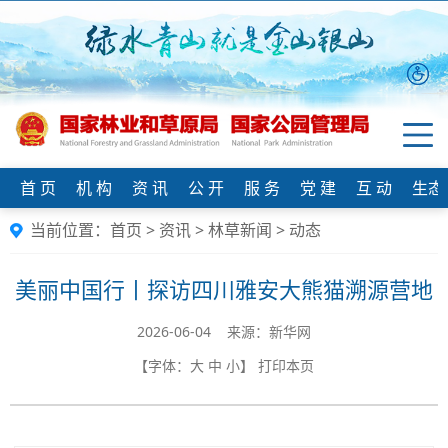
首 页
机 构
资 讯
公 开
服 务
党 建
互 动
生态
当前位置：
首页
>
资讯
>
林草新闻
>
动态
美丽中国行丨探访四川雅安大熊猫溯源营地
2026-06-04 来源：新华网
【字体：
大
中
小
】
打印本页