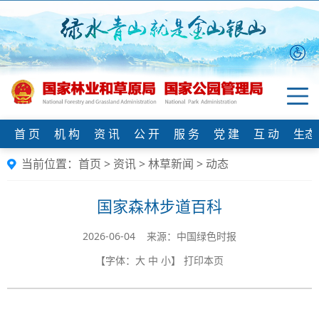
首 页
机 构
资 讯
公 开
服 务
党 建
互 动
生态
当前位置：
首页
>
资讯
>
林草新闻
>
动态
国家森林步道百科
2026-06-04 来源：中国绿色时报
【字体：
大
中
小
】
打印本页