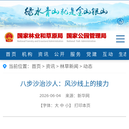
首 页
机 构
资 讯
公 开
服 务
党 建
互 动
生态
当前位置：
首页
>
资讯
>
林草新闻
>
动态
八步沙治沙人：风沙线上的接力
2026-06-04 来源：新华网
【字体：
大
中
小
】
打印本页