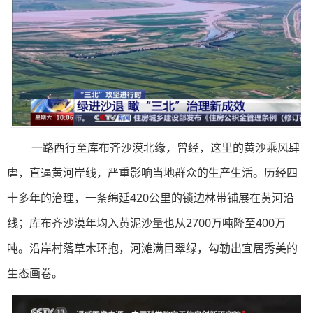
一路西行至库布齐沙漠北缘，曾经，这里的黄沙乘风肆
虐，直逼黄河岸线，严重影响当地群众的生产生活。历经四
十多年的治理，一条绵延420公里的锁边林带铺展在黄河沿
线；库布齐沙漠年均入黄泥沙量也从2700万吨降至400万
吨。沿岸村落草木环抱，河滩满目翠绿，勾勒出宜居秀美的
生态画卷。