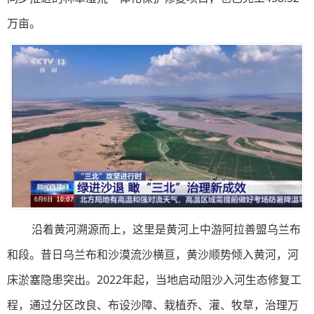
万亩。
沿着黄河溯源而上，这里是黄河上中游阿拉善盟乌兰布
和段。昔日乌兰布和沙漠流沙横亘，黄沙顺势倾入黄河，河
床淤塞隐患突出。2022年起，当地启动阻沙入河生态修复工
程，通过分区改良、布设沙障、栽植乔、灌、牧草，治理万