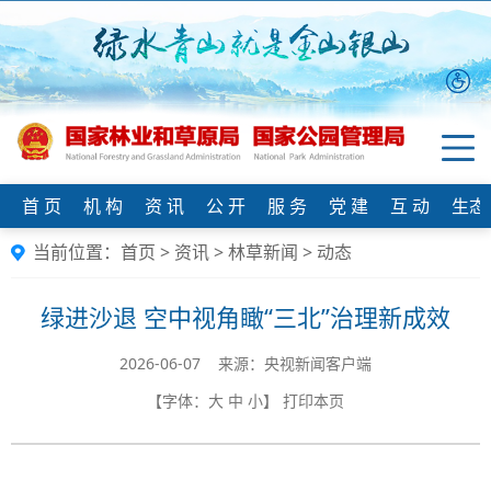
首 页
机 构
资 讯
公 开
服 务
党 建
互 动
生态
当前位置：
首页
>
资讯
>
林草新闻
>
动态
绿进沙退 空中视角瞰“三北”治理新成效
2026-06-07 来源：央视新闻客户端
【字体：
大
中
小
】
打印本页