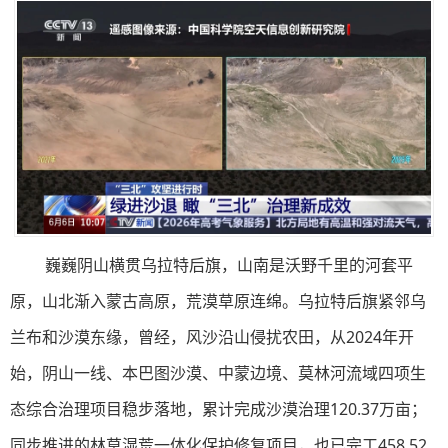
巍巍阴山横贯乌拉特后旗，山南是沃野千里的河套平
原，山北渐入蒙古高原，荒漠草原连绵。乌拉特后旗紧邻乌
兰布和沙漠东缘，曾经，风沙沿山侵扰农田，从2024年开
始，阴山一线、本巴图沙漠、中蒙边境、莫林河流域四项生
态综合治理项目稳步落地，累计完成沙漠治理120.37万亩；
同步推进的林草湿荒一体化保护修复项目，也已完工458.52