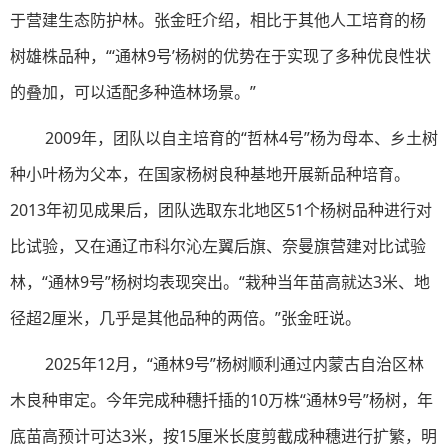
于营建生态防护林。张金旺介绍，相比于其他人工培育的杨
树雄株品种，“‘通林9号’杨树的优势在于实现了多种优良性状
的叠加，可以适配多种造林场景。”
2009年，团队以自主培育的“哲林4号”杨为母本、乡土树
种小叶杨为父本，在国家杨树良种基地开展新品种培育。
2013年初见成果后，团队选取东北地区51个杨树品种进行对
比试验，又在通辽市科尔沁左翼后旗、奈曼旗营建对比试验
林，“通林9号”杨树均表现突出。“栽种当年苗高就达3米、地
径超2厘米，几乎是其他品种的两倍。”张金旺说。
2025年12月，“通林9号”杨树顺利通过内蒙古自治区林
木良种审定。今年完成种穗扦插的10万株“通林9号”杨树，年
底苗高预计可达3米，按15厘米长度剪截成种穗进行扩繁，明