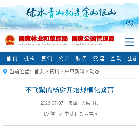
首 页
机 构
资 讯
公 开
服 务
党 建
互 动
生态
当前位置：
首页
>
资讯
>
林草新闻
>
动态
不飞絮的杨树开始规模化繁育
2026-07-07 来源：人民日报
【字体：
大
中
小
】
打印本页