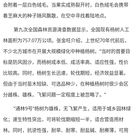
会附着一层白色绒毛。当果实成熟裂开时，白色绒毛会携带
着芝麻大的种子随风飘散，在空中寻找着陆地点。
第九次全国森林资源清查数据显示，全国现有杨树人工
林面积为757.07万公顷。张金旺介绍，上世纪70年代前后，
不少北方城市在开展大规模绿化中种植杨树。“当时的首要目
标是防风固沙，而杨树成本低、成活率高、适应性强，性价
比较高。同时，杨树生长迅速，轮伐期短，经济效益显著。
但由于当时苗木短缺、可选品种少，在种植杨树时很少会区
分雌株、雄株，飞絮问题一定程度上被忽略了。”
“通林9号”杨树为雄株，无飞絮产生，适用于城乡园林绿
化；速生特性突出，可将轮伐期缩短一半，适合营造用材
林。同时，抗逆性强，耐旱、耐寒、耐盐碱、耐瘠薄，可用