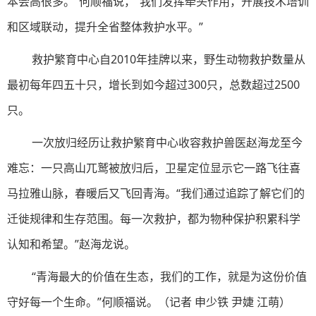
本会高很多。”何顺福说，“我们发挥牵头作用，开展技术培训
和区域联动，提升全省整体救护水平。”
救护繁育中心自2010年挂牌以来，野生动物救护数量从
最初每年四五十只，增长到如今超过300只，总数超过2500
只。
一次放归经历让救护繁育中心收容救护兽医赵海龙至今
难忘：一只高山兀鹫被放归后，卫星定位显示它一路飞往喜
马拉雅山脉，春暖后又飞回青海。“我们通过追踪了解它们的
迁徙规律和生存范围。每一次救护，都为物种保护积累科学
认知和希望。”赵海龙说。
“青海最大的价值在生态，我们的工作，就是为这份价值
守好每一个生命。”何顺福说。
（
记者 申少铁 尹婕 江萌
）