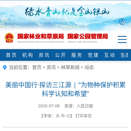
首 页
机 构
资 讯
公 开
服 务
党 建
互 动
生态
当前位置：
首页
>
资讯
>
林草新闻
>
动态
美丽中国行·探访三江源 | “为物种保护积累
科学认知和希望”
2026-07-08 来源：人民日报
【字体：
大
中
小
】
打印本页