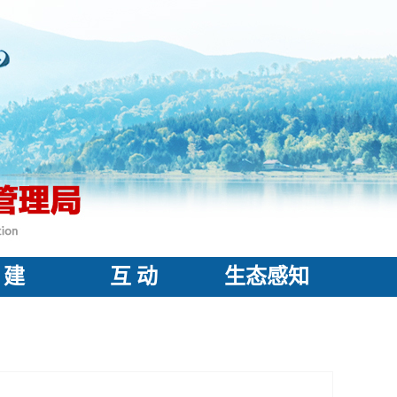
 建
互 动
生态感知