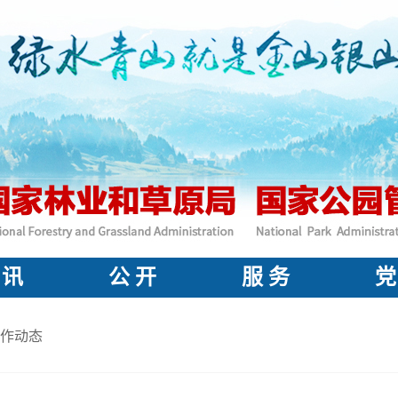
 讯
公 开
服 务
党
作动态