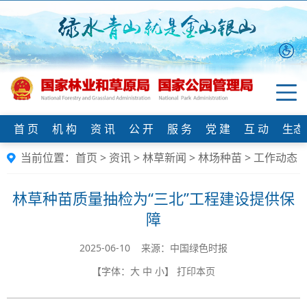
首 页
机 构
资 讯
公 开
服 务
党 建
互 动
生态
当前位置：
首页
>
资讯
>
林草新闻
>
林场种苗
>
工作动态
林草种苗质量抽检为“三北”工程建设提供保
障
2025-06-10 来源：中国绿色时报
【字体：
大
中
小
】
打印本页