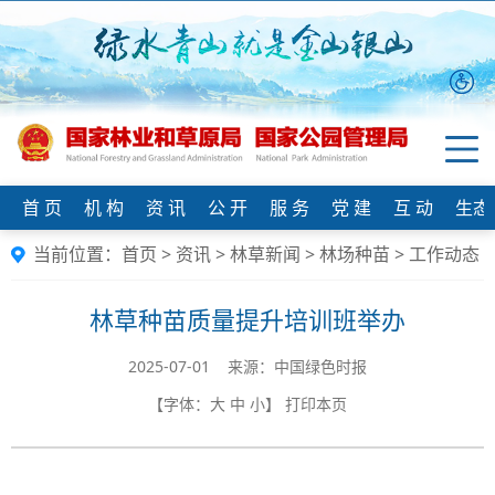
首 页
机 构
资 讯
公 开
服 务
党 建
互 动
生态
当前位置：
首页
>
资讯
>
林草新闻
>
林场种苗
>
工作动态
林草种苗质量提升培训班举办
2025-07-01 来源：中国绿色时报
【字体：
大
中
小
】
打印本页