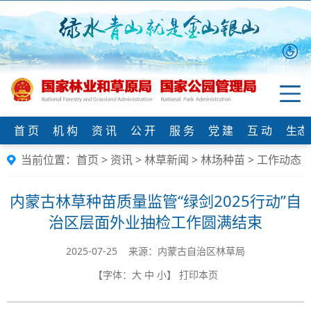
首 页
机 构
资 讯
公 开
服 务
党 建
互 动
生态
当前位置：
首页
>
资讯
>
林草新闻
>
林场种苗
>
工作动态
内蒙古林草种苗质量监管“绿剑2025行动”自
治区层面外业抽检工作圆满结束
2025-07-25 来源：内蒙古自治区林草局
【字体：
大
中
小
】
打印本页