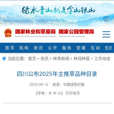
首 页
机 构
资 讯
公 开
服 务
党 建
互 动
生态
当前位置：
首页
>
资讯
>
林草新闻
>
林场种苗
>
工作动态
四川公布2025年主推草品种目录
2025-08-12 来源：中国绿色时报
【字体：
大
中
小
】
打印本页