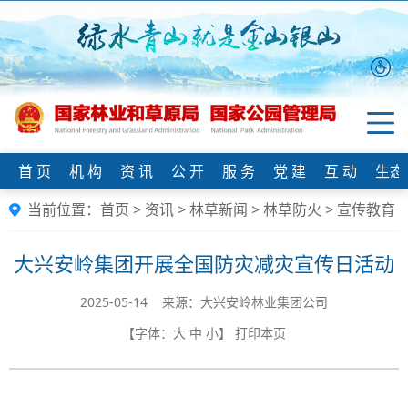
首 页
机 构
资 讯
公 开
服 务
党 建
互 动
生态
当前位置：
首页
>
资讯
>
林草新闻
>
林草防火
>
宣传教育
大兴安岭集团开展全国防灾减灾宣传日活动
2025-05-14 来源：大兴安岭林业集团公司
【字体：
大
中
小
】
打印本页