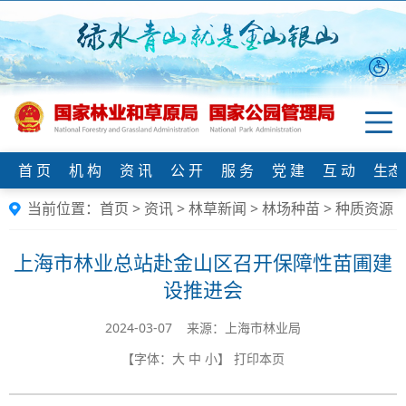
首 页
机 构
资 讯
公 开
服 务
党 建
互 动
生态
当前位置：
首页
>
资讯
>
林草新闻
>
林场种苗
>
种质资源
上海市林业总站赴金山区召开保障性苗圃建
设推进会
2024-03-07 来源：上海市林业局
【字体：
大
中
小
】
打印本页