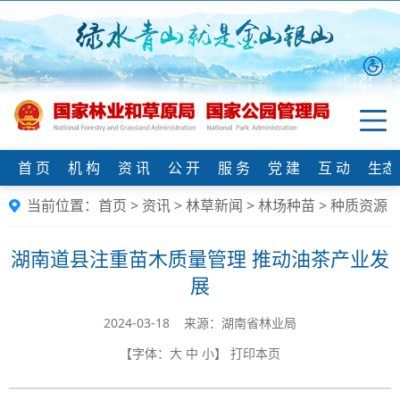
首 页
机 构
资 讯
公 开
服 务
党 建
互 动
生态
当前位置：
首页
>
资讯
>
林草新闻
>
林场种苗
>
种质资源
湖南道县注重苗木质量管理 推动油茶产业发
展
2024-03-18 来源：湖南省林业局
【字体：
大
中
小
】
打印本页