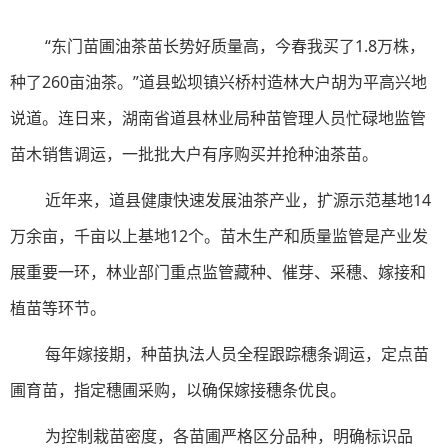
“东门苗圃油茶苗长势好质量高，今春我买了1.8万株，
种了260亩油茶。”道县蚣坝镇兴桥村造林大户胡为平高兴地
说道。连日来，湖南省道县林业局种苗管理人员忙碌地监管
苗木销售调运，一批批大户有序购买并抢种油茶苗。
近年来，道县健康快速发展油茶产业，扩源示范基地14
万余亩，千亩以上基地12个。苗木生产和质量监管是产业发
展重要一环，林业部门重点监管藏种、催芽、采穗、嫁接和
植苗等环节。
每年嫁接期，
种苗执法人员全程跟踪穗条调运，定点苗
圃育苗，指定穗圃采购，以确保嫁接穗条优良。
为控制栽苗密度，各苗圃严格区分品种，明确标识品