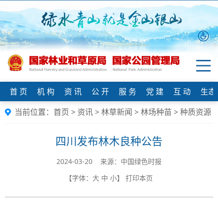
首 页
机 构
资 讯
公 开
服 务
党 建
互 动
生态
当前位置：
首页
>
资讯
>
林草新闻
>
林场种苗
>
种质资源
四川发布林木良种公告
2024-03-20 来源：中国绿色时报
【字体：
大
中
小
】
打印本页