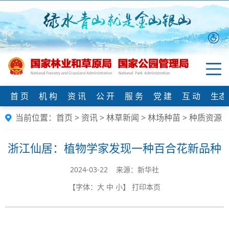
首 页
机 构
资 讯
公 开
服 务
党 建
互 动
生态
当前位置：
首页
>
资讯
>
林草新闻
>
林场种苗
>
种质资源
浙江仙居：植物学家发现一种百合花新品种
2024-03-22 来源：新华社
【字体：
大
中
小
】
打印本页